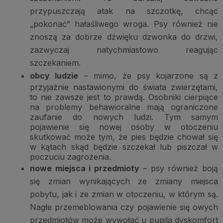
przypuszczają atak na szczotkę, chcąc
„pokonać” hałaśliwego wroga. Psy również nie
znoszą za dobrze dźwięku dzwonka do drzwi,
zazwyczaj natychmiastowo reagując
szczekaniem.
obcy ludzie
– mimo, że psy kojarzone są z
przyjaźnie nastawionymi do świata zwierzętami,
to nie zawsze jest to prawdą. Osobniki cierpiące
na problemy behawioralne mają ograniczone
zaufanie do nowych ludzi. Tym samym
pojawienie się nowej osoby w otoczeniu
skutkować może tym, że pies będzie chował się
w kątach skąd będzie szczekał lub piszczał w
poczuciu zagrożenia.
nowe miejsca i przedmioty
– psy również boją
się zmian wynikających ze zmiany miejsca
pobytu, jak i ze zmian w otoczeniu, w którym są.
Nagłe przemeblowania czy pojawienie się owych
przedmiotów może wywołać u pupila dyskomfort