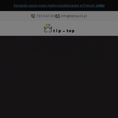
Sprawdź naszą nową markę produkowaną w Polsce!
JoQu
733 242 324
info@tiptop24.pl