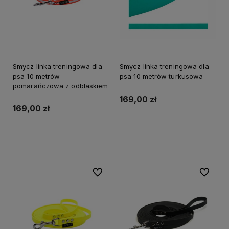
Smycz linka treningowa dla
Smycz linka treningowa dla
psa 10 metrów
psa 10 metrów turkusowa
pomarańczowa z odblaskiem
169,00 zł
169,00 zł
Do koszyka
Do koszyka
Do ulubionych
Do ulubi