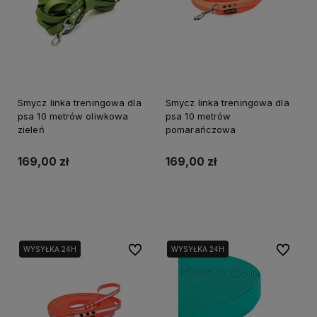
Smycz linka treningowa dla
Smycz linka treningowa dla
psa 10 metrów oliwkowa
psa 10 metrów
zieleń
pomarańczowa
169,00 zł
169,00 zł
Do koszyka
Do koszyka
Do ulubionych
Do ulubi
WYSYŁKA 24H
WYSYŁKA 24H