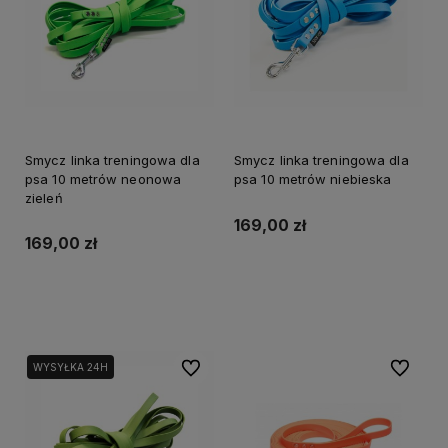
Smycz linka treningowa dla
Smycz linka treningowa dla
psa 10 metrów neonowa
psa 10 metrów niebieska
zieleń
169,00 zł
169,00 zł
Do koszyka
Do koszyka
Do ulubionych
Do ulubi
WYSYŁKA 24H