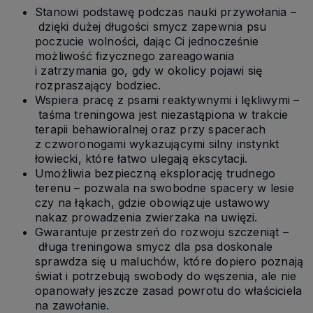
Stanowi podstawę podczas nauki przywołania –
dzięki dużej długości smycz zapewnia psu
poczucie wolności, dając Ci jednocześnie
możliwość fizycznego zareagowania
i zatrzymania go, gdy w okolicy pojawi się
rozpraszający bodziec.
Wspiera pracę z psami reaktywnymi i lękliwymi –
taśma treningowa jest niezastąpiona w trakcie
terapii behawioralnej oraz przy spacerach
z czworonogami wykazującymi silny instynkt
łowiecki, które łatwo ulegają ekscytacji.
Umożliwia bezpieczną eksplorację trudnego
terenu – pozwala na swobodne spacery w lesie
czy na łąkach, gdzie obowiązuje ustawowy
nakaz prowadzenia zwierzaka na uwięzi.
Gwarantuje przestrzeń do rozwoju szczeniąt –
długa treningowa smycz dla psa doskonale
sprawdza się u maluchów, które dopiero poznają
świat i potrzebują swobody do węszenia, ale nie
opanowały jeszcze zasad powrotu do właściciela
na zawołanie.