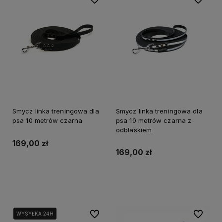
Smycz linka treningowa dla
Smycz linka treningowa dla
psa 10 metrów czarna
psa 10 metrów czarna z
odblaskiem
169,00 zł
169,00 zł
Do koszyka
Powiadom o dostępności
Do ulubionych
Do ulubi
WYSYŁKA 24H
WYSYŁKA 24H