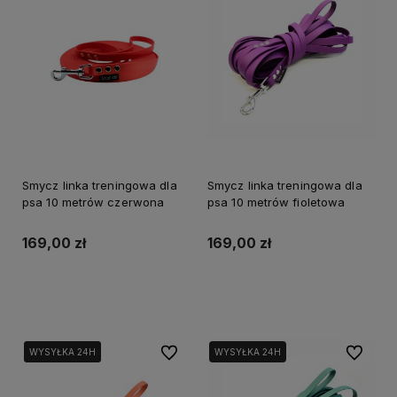
Smycz linka treningowa dla
Smycz linka treningowa dla
psa 10 metrów czerwona
psa 10 metrów fioletowa
169,00 zł
169,00 zł
Do koszyka
Do koszyka
Do ulubionych
Do ulubi
WYSYŁKA 24H
WYSYŁKA 24H
WYSYŁKA 24H