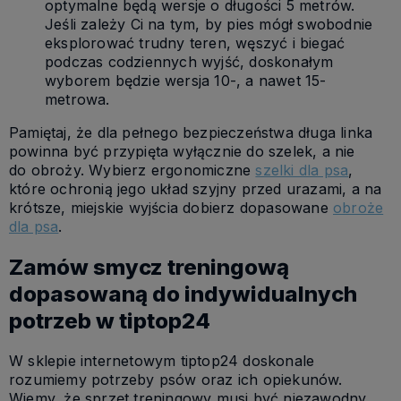
optymalne będą wersje o długości 5 metrów.
Jeśli zależy Ci na tym, by pies mógł swobodnie
eksplorować trudny teren, węszyć i biegać
podczas codziennych wyjść, doskonałym
wyborem będzie wersja 10-, a nawet 15-
metrowa.
Pamiętaj, że dla pełnego bezpieczeństwa długa linka
powinna być przypięta wyłącznie do szelek, a nie
do obroży. Wybierz ergonomiczne
szelki dla psa
,
które ochronią jego układ szyjny przed urazami, a na
krótsze, miejskie wyjścia dobierz dopasowane
obroże
dla psa
.
Zamów smycz treningową
dopasowaną do indywidualnych
potrzeb w tiptop24
W sklepie internetowym tiptop24 doskonale
rozumiemy potrzeby psów oraz ich opiekunów.
Wiemy, że sprzęt treningowy musi być niezawodny