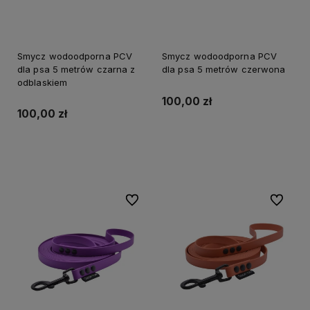
Smycz wodoodporna PCV
Smycz wodoodporna PCV
dla psa 5 metrów czarna z
dla psa 5 metrów czerwona
odblaskiem
100,00 zł
100,00 zł
Do koszyka
Do koszyka
Do ulubionych
Do ulubi