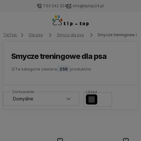
733 242 324
info@tiptop24.pl
TipTop
Dla psa
Smycz dla psa
Smycze treningowe dl
Smycze treningowe dla psa
🛒
Ta kategoria zawiera
259
produktów
Układ
Do ulubionych
Do ulubi