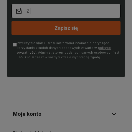
Zapisz się
Przeczytałem(am) i zrozumiałem(am) informacje dotyczące
korzystania z moich danych osobowych zawarte w
polityce
prywatności
. Administratorem podanych danych osobowych jest
TIP-TOP. Możesz w każdym czasie wycofać tę zgodę.
Moje konto