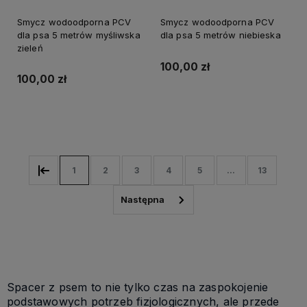
Smycz wodoodporna PCV
Smycz wodoodporna PCV
dla psa 5 metrów myśliwska
dla psa 5 metrów niebieska
zieleń
100,00 zł
100,00 zł
Do koszyka
Do koszyka
1
2
3
4
5
...
13
Spacer z psem to nie tylko czas na zaspokojenie
podstawowych potrzeb fizjologicznych, ale przede