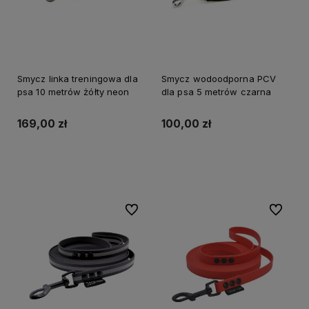
Smycz linka treningowa dla
Smycz wodoodporna PCV
psa 10 metrów żółty neon
dla psa 5 metrów czarna
169,00 zł
100,00 zł
Do koszyka
Do koszyka
Do ulubionych
Do ulubi