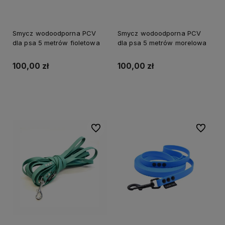
Smycz wodoodporna PCV
Smycz wodoodporna PCV
dla psa 5 metrów fioletowa
dla psa 5 metrów morelowa
100,00 zł
100,00 zł
Do koszyka
Do koszyka
Do ulubionych
Do ulubi