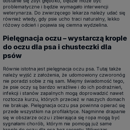
dostanie się zbyt głęboko, będzie może być
problematyczne i będzie wymagało interwencji
weterynarza. Do zwierzęcego lekarza należy udać się
również wtedy, gdy psie ucho traci naturalny, lekko
różowy odcień i pojawia się ciemna wydzielina.
Pielęgnacja oczu – wystarczą krople
do oczu dla psa i chusteczki dla
psów
Równie istotna jest pielęgnacja oczu psa. Tutaj także
należy wyjść z założenia, że udomowiony czworonóg
nie poradzi sobie z nią sam. Miejmy świadomość tego,
że psie oczy są bardzo wrażliwe i do ich podrażnień,
infekcji i stanów zapalnych mogą doprowadzić nawet
roztocza kurzu, których przecież w naszych domach
nie brakuje. Pielęgnacja oczu psa powinna opierać się
przede wszystkim na profilaktyce. Nagminne drapanie
się w obszarze oczu i zbierająca się ropa mogą być
sygnałami chorób, którym nie pomogą już same
krople do oczu dla psa bez recepty. Wówczas