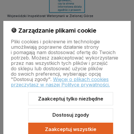
Wojewódzki Inspektorat Weterynarii w Zielonej Górze
ul. Botaniczna 14 65-306 Zielona Góra
tel. 68 453 73 00 tel. 68 453 73 01
🍪 Zarządzanie plikami cookie
email:
zielonagora.wiw@wet.zgora.pl
Pliki cookies i pokrewne im technologie
GŁÓWNY INSPEKTORAT WETERYNARII
umożliwiają poprawne działanie strony
OBRÓT DETALICZNY PRODUKTAMI OTC NA ODLEGŁOŚĆ
i pomagają nam dostosować ofertę do Twoich
potrzeb. Możesz zaakceptować wykorzystanie
przez nas wszystkich tych plików i przejść
do sklepu lub dostosować użycie plików
do swoich preferencji, wybierając opcję
"Dostosuj zgody".
Więcej o plikach cookies
przeczytasz w naszej Polityce prywatności.
Zaakceptuj tylko niezbędne
Sklep internetowy Shoper Premium
Szablon Shoper Modern 3.0™
od GrowCommerce
Dostosuj zgody
Zaakceptuj wszystkie