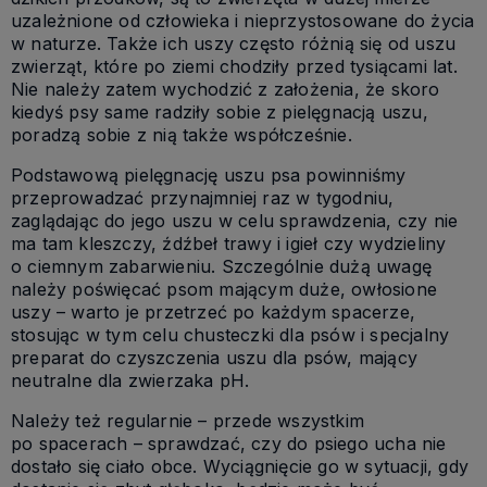
uzależnione od człowieka i nieprzystosowane do życia
w naturze. Także ich uszy często różnią się od uszu
zwierząt, które po ziemi chodziły przed tysiącami lat.
Nie należy zatem wychodzić z założenia, że skoro
kiedyś psy same radziły sobie z pielęgnacją uszu,
poradzą sobie z nią także współcześnie.
Podstawową pielęgnację uszu psa powinniśmy
przeprowadzać przynajmniej raz w tygodniu,
zaglądając do jego uszu w celu sprawdzenia, czy nie
ma tam kleszczy, źdźbeł trawy i igieł czy wydzieliny
o ciemnym zabarwieniu. Szczególnie dużą uwagę
należy poświęcać psom mającym duże, owłosione
uszy – warto je przetrzeć po każdym spacerze,
stosując w tym celu chusteczki dla psów i specjalny
preparat do czyszczenia uszu dla psów, mający
neutralne dla zwierzaka pH.
Należy też regularnie – przede wszystkim
po spacerach – sprawdzać, czy do psiego ucha nie
dostało się ciało obce. Wyciągnięcie go w sytuacji, gdy