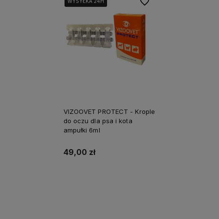
Do ulubionych
WYSYŁKA 24H
WYSYŁKA 24H
WYSYŁKA 24H
VIZOOVET PROTECT - Krople
do oczu dla psa i kota
ampułki 6ml
49,00 zł
Do koszyka