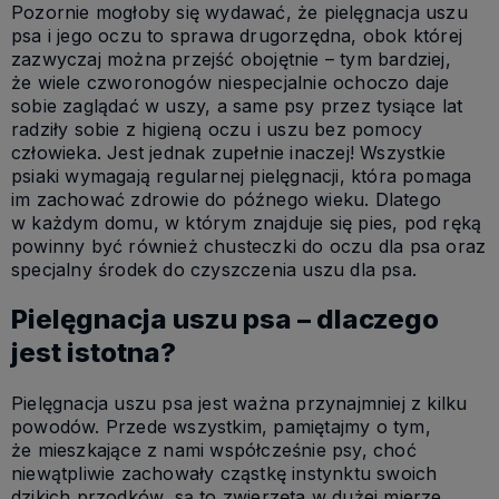
Pozornie mogłoby się wydawać, że pielęgnacja uszu
psa i jego oczu to sprawa drugorzędna, obok której
zazwyczaj można przejść obojętnie – tym bardziej,
że wiele czworonogów niespecjalnie ochoczo daje
sobie zaglądać w uszy, a same psy przez tysiące lat
radziły sobie z higieną oczu i uszu bez pomocy
człowieka. Jest jednak zupełnie inaczej! Wszystkie
psiaki wymagają regularnej pielęgnacji, która pomaga
im zachować zdrowie do późnego wieku. Dlatego
w każdym domu, w którym znajduje się pies, pod ręką
powinny być również chusteczki do oczu dla psa oraz
specjalny środek do czyszczenia uszu dla psa.
Pielęgnacja uszu psa – dlaczego
jest istotna?
Pielęgnacja uszu psa jest ważna przynajmniej z kilku
powodów. Przede wszystkim, pamiętajmy o tym,
że mieszkające z nami współcześnie psy, choć
niewątpliwie zachowały cząstkę instynktu swoich
dzikich przodków, są to zwierzęta w dużej mierze