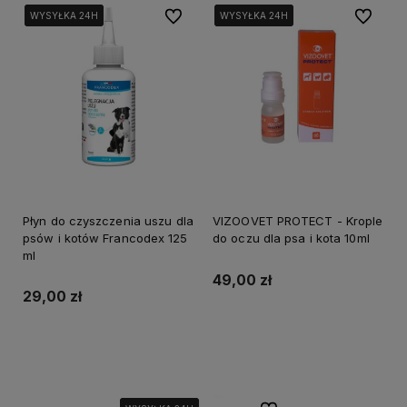
Do ulubionych
Do ulubi
WYSYŁKA 24H
WYSYŁKA 24H
WYSYŁKA 24H
WYSYŁKA 24H
WYSYŁKA 24H
WYSYŁKA 24H
Płyn do czyszczenia uszu dla
VIZOOVET PROTECT - Krople
psów i kotów Francodex 125
do oczu dla psa i kota 10ml
ml
49,00 zł
29,00 zł
Do koszyka
Do koszyka