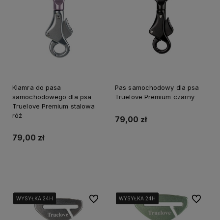
Klamra do pasa
Pas samochodowy dla psa
samochodowego dla psa
Truelove Premium czarny
Truelove Premium stalowa
róż
79,00 zł
79,00 zł
Do koszyka
Do koszyka
Do ulubionych
Do ulubi
WYSYŁKA 24H
WYSYŁKA 24H
WYSYŁKA 24H
WYSYŁKA 24H
WYSYŁKA 24H
WYSYŁKA 24H
WYSYŁKA 24H
WYSYŁKA 24H
WYSYŁKA 24H
WYSYŁKA 24H