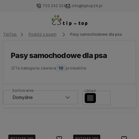
733 242 324
info@tiptop24.pl
TipTop
Podróż z psem
Pasy samochodowe dla psa
Pasy samochodowe dla psa
🛒
Ta kategoria zawiera
10
produktów
Układ
Do ulubionych
Do ulubi
WYSYŁKA 24H
WYSYŁKA 24H
WYSYŁKA 24H
WYSYŁKA 24H
WYSYŁKA 24H
WYSYŁKA 24H
WYSYŁKA 24H
WYSYŁKA 24H