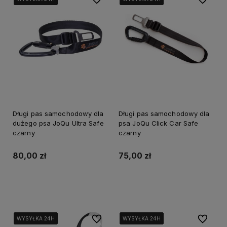
Długi pas samochodowy dla
Długi pas samochodowy dla
dużego psa JoQu Ultra Safe
psa JoQu Click Car Safe
czarny
czarny
80,00 zł
75,00 zł
Do koszyka
Do koszyka
Do ulubionych
Do ulubi
WYSYŁKA 24H
WYSYŁKA 24H
WYSYŁKA 24H
WYSYŁKA 24H
WYSYŁKA 24H
WYSYŁKA 24H
WYSYŁKA 24H
WYSYŁKA 24H