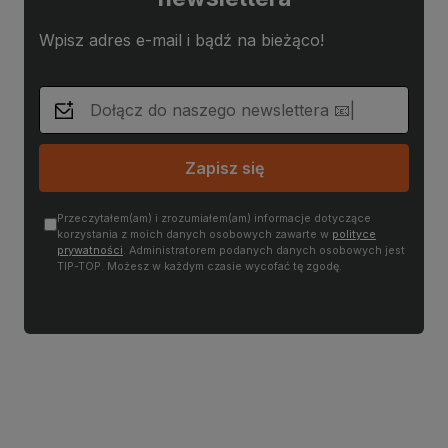
Wpisz adres e-mail i bądź na bieżąco!
Zapisz się
Przeczytałem(am) i zrozumiałem(am) informacje dotyczące
korzystania z moich danych osobowych zawarte w
polityce
prywatności
. Administratorem podanych danych osobowych jest
TIP-TOP. Możesz w każdym czasie wycofać tę zgodę.