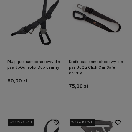
Długi pas samochodowy dla
Krótki pas samochodowy dla
psa JoQu Isofix Duo czarny
psa JoQu Click Car Safe
czarny
80,00 zł
75,00 zł
Do koszyka
Do koszyka
Do ulubionych
Do ulubi
WYSYŁKA 24H
WYSYŁKA 24H
WYSYŁKA 24H
WYSYŁKA 24H
WYSYŁKA 24H
WYSYŁKA 24H
WYSYŁKA 24H
WYSYŁKA 24H