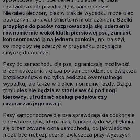
spowodowanych uderzeniem o siedzenia, deski
rozdzielcze lub przedmioty w samochodzie.
Niezabezpieczony pies w trakcie wypadku może ulec
poważnym, a nawet śmiertelnym obrażeniom.
Szelki
przypięte do pasów rozprowadzają siłę uderzenia
równomiernie wokół klatki piersiowej psa, zamiast
koncentrować ją na jednym punkcie
, np. na szyi,
co mogłoby się zdarzyć w przypadku przypięcia
smyczą do obroży.
Pasy do samochodu dla psa, ograniczają możliwość
przemieszczania się psa po samochodzie, co zwiększa
bezpieczeństwo nie tylko podczas ewentualnego
wypadku, ale także w trakcie normalnej jazdy. Dzięki
temu
pies nie będzie w stanie wejść pod nogi
kierowcy, utrudniać obsługi pedałów czy
rozpraszać jego uwagi
.
Pasy samochodowe dla psa sprawdzają się doskonale
u czworonogów, które mają tendencję do wychylania
się przez otwarte okna samochodu, co jak wiadomo
może być niebezpieczne, zwłaszcza przy wyższych