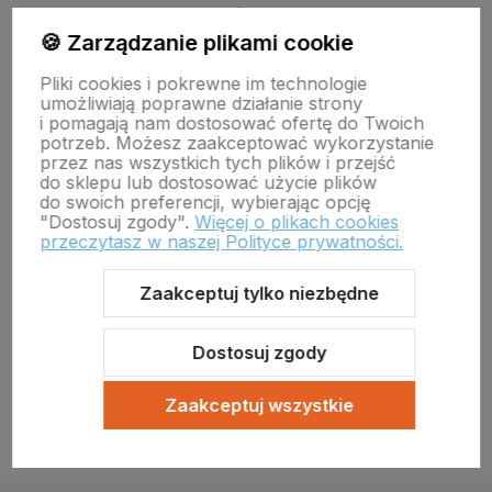
ul. Botaniczna 14 65-306 Zielona Góra
tel. 68 453 73 00 tel. 68 453 73 01
🍪 Zarządzanie plikami cookie
email:
zielonagora.wiw@wet.zgora.pl
Pliki cookies i pokrewne im technologie
GŁÓWNY INSPEKTORAT WETERYNARII
umożliwiają poprawne działanie strony
OBRÓT DETALICZNY PRODUKTAMI OTC NA ODLEGŁOŚĆ
i pomagają nam dostosować ofertę do Twoich
potrzeb. Możesz zaakceptować wykorzystanie
przez nas wszystkich tych plików i przejść
do sklepu lub dostosować użycie plików
do swoich preferencji, wybierając opcję
"Dostosuj zgody".
Więcej o plikach cookies
przeczytasz w naszej Polityce prywatności.
Zaakceptuj tylko niezbędne
Sklep internetowy Shoper Premium
Szablon Shoper Modern 3.0™
od GrowCommerce
Dostosuj zgody
Zaakceptuj wszystkie