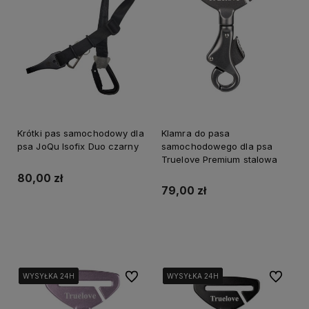
Krótki pas samochodowy dla
Klamra do pasa
psa JoQu Isofix Duo czarny
samochodowego dla psa
Truelove Premium stalowa
80,00 zł
79,00 zł
Do koszyka
Do koszyka
Do ulubionych
Do ulubi
WYSYŁKA 24H
WYSYŁKA 24H
WYSYŁKA 24H
WYSYŁKA 24H
WYSYŁKA 24H
WYSYŁKA 24H
WYSYŁKA 24H
WYSYŁKA 24H