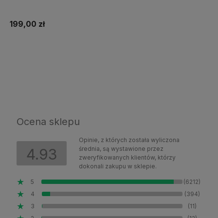
199,00 zł
Do koszyka
Ocena sklepu
Opinie, z których została wyliczona
średnia, są wystawione przez
4.93
zweryfikowanych klientów, którzy
dokonali zakupu w sklepie.
5
(6212)
4
(394)
3
(11)