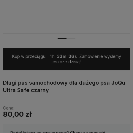
Kup w przeciągu:
1
33
35
Zamówienie wyślemy
jeszcze dzisiaj!
Długi pas samochodowy dla dużego psa JoQu
Ultra Safe czarny
Cena:
80,00 zł
Podróżujesz ze swoim psem? Chcesz zapewnić