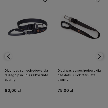
bionych
Do ulubionych
Do ulubi
Długi pas samochodowy dla
Długi pas samochodowy dla
dużego psa JoQu Ultra Safe
psa JoQu Click Car Safe
czarny
czarny
80,00 zł
75,00 zł
Do koszyka
Do koszyka