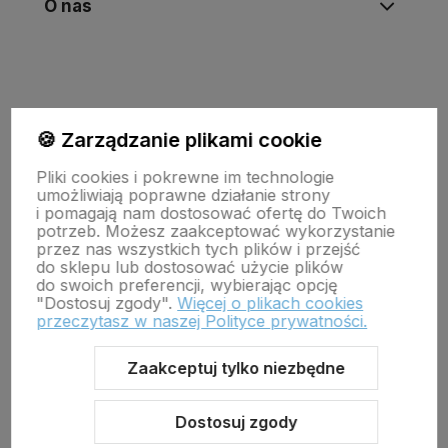
O nas
🍪 Zarządzanie plikami cookie
Pliki cookies i pokrewne im technologie
umożliwiają poprawne działanie strony
i pomagają nam dostosować ofertę do Twoich
potrzeb. Możesz zaakceptować wykorzystanie
Wojewódzki Inspektorat Weterynarii w Zielonej Górze
przez nas wszystkich tych plików i przejść
ul. Botaniczna 14 65-306 Zielona Góra
do sklepu lub dostosować użycie plików
tel. 68 453 73 00 tel. 68 453 73 01
do swoich preferencji, wybierając opcję
email:
zielonagora.wiw@wet.zgora.pl
"Dostosuj zgody".
Więcej o plikach cookies
przeczytasz w naszej Polityce prywatności.
GŁÓWNY INSPEKTORAT WETERYNARII
OBRÓT DETALICZNY PRODUKTAMI OTC NA ODLEGŁOŚĆ
Zaakceptuj tylko niezbędne
Dostosuj zgody