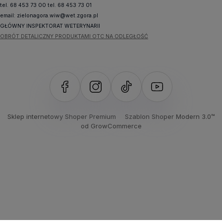
tel. 68 453 73 00 tel. 68 453 73 01
email:
zielonagora.wiw@wet.zgora.pl
GŁÓWNY INSPEKTORAT WETERYNARII
OBRÓT DETALICZNY PRODUKTAMI OTC NA ODLEGŁOŚĆ
Sklep internetowy Shoper Premium
Szablon Shoper Modern 3.0™
od GrowCommerce