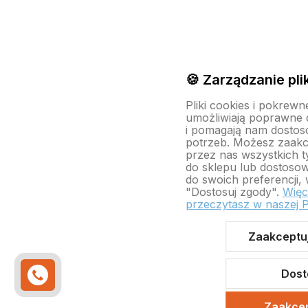
🍪 Zarządzanie pli
Pliki cookies i pokrewn
umożliwiają poprawne d
i pomagają nam dostos
potrzeb. Możesz zaak
przez nas wszystkich ty
do sklepu lub dostosow
do swoich preferencji, 
"Dostosuj zgody".
Więc
przeczytasz w naszej P
Zaakceptuj
Dost
Zaakcep