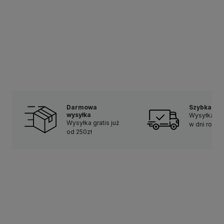
Darmowa
Szybka do
wysyłka
Wysyłka w 
Wysyłka gratis już
w dni robo
od 250zł