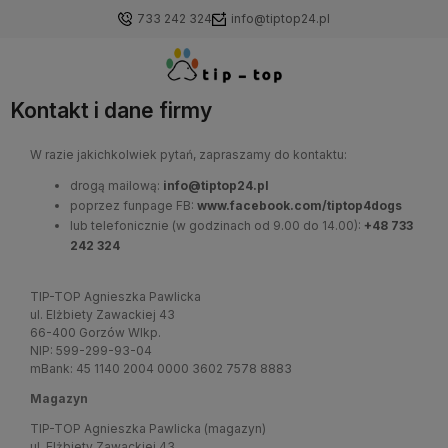
733 242 324
info@tiptop24.pl
Kontakt i dane firmy
W razie jakichkolwiek pytań, zapraszamy do kontaktu:
drogą mailową:
info@tiptop24.pl
poprzez funpage FB:
www.facebook.com/tiptop4dogs
lub telefonicznie (w godzinach od 9.00 do 14.00):
+48 733
242 324
TIP-TOP Agnieszka Pawlicka
ul. Elżbiety Zawackiej 43
66-400 Gorzów Wlkp.
NIP: 599-299-93-04
mBank: 45 1140 2004 0000 3602 7578 8883
Magazyn
TIP-TOP Agnieszka Pawlicka (magazyn)
ul. Elżbiety Zawackiej 43