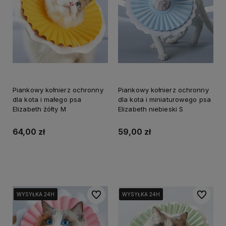
Piankowy kołnierz ochronny
Piankowy kołnierz ochronny
dla kota i małego psa
dla kota i miniaturowego psa
Elizabeth żółty M
Elizabeth niebieski S
64,00 zł
59,00 zł
Do koszyka
Do koszyka
Do ulubionych
Do ulubi
WYSYŁKA 24H
WYSYŁKA 24H
WYSYŁKA 24H
WYSYŁKA 24H
WYSYŁKA 24H
WYSYŁKA 24H
WYSYŁKA 24H
WYSYŁKA 24H
WYSYŁKA 24H
WYSYŁKA 24H