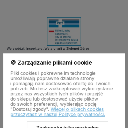
Wojewódzki Inspektorat Weterynarii w Zielonej Górze
ul. Botaniczna 14 65-306 Zielona Góra
tel. 68 453 73 00 tel. 68 453 73 01
🍪 Zarządzanie plikami cookie
email:
zielonagora.wiw@wet.zgora.pl
Pliki cookies i pokrewne im technologie
GŁÓWNY INSPEKTORAT WETERYNARII
umożliwiają poprawne działanie strony
OBRÓT DETALICZNY PRODUKTAMI OTC NA ODLEGŁOŚĆ
i pomagają nam dostosować ofertę do Twoich
potrzeb. Możesz zaakceptować wykorzystanie
przez nas wszystkich tych plików i przejść
do sklepu lub dostosować użycie plików
do swoich preferencji, wybierając opcję
"Dostosuj zgody".
Więcej o plikach cookies
przeczytasz w naszej Polityce prywatności.
Zaakceptuj tylko niezbędne