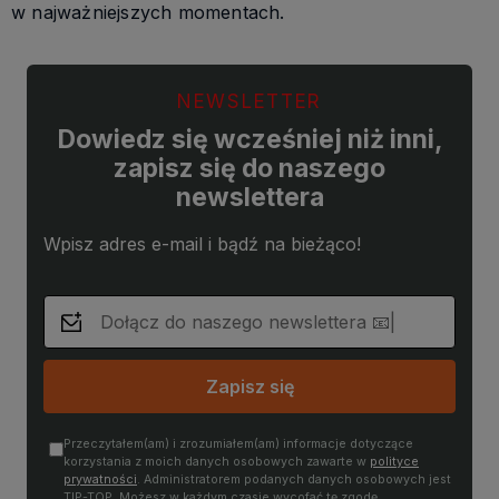
w najważniejszych momentach.
NEWSLETTER
Dowiedz się wcześniej niż inni,
zapisz się do naszego
newslettera
Wpisz adres e-mail i bądź na bieżąco!
Zapisz się
Przeczytałem(am) i zrozumiałem(am) informacje dotyczące
korzystania z moich danych osobowych zawarte w
polityce
prywatności
. Administratorem podanych danych osobowych jest
TIP-TOP. Możesz w każdym czasie wycofać tę zgodę.