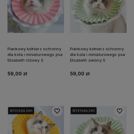
Piankowy kołnierz ochronny
Piankowy kołnierz ochronny
dla kota i miniaturowego psa
dla kota i miniaturowego psa
Elizabeth różowy S
Elizabeth zielony S
59,00 zł
59,00 zł
Do koszyka
Do koszyka
Do ulubionych
Do ulubi
WYSYŁKA 24H
WYSYŁKA 24H
WYSYŁKA 24H
WYSYŁKA 24H
WYSYŁKA 24H
WYSYŁKA 24H
WYSYŁKA 24H
WYSYŁKA 24H
WYSYŁKA 24H