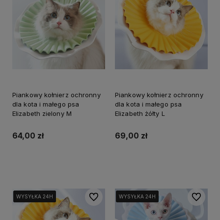
Piankowy kołnierz ochronny
Piankowy kołnierz ochronny
dla kota i małego psa
dla kota i małego psa
Elizabeth zielony M
Elizabeth żółty L
64,00 zł
69,00 zł
Do koszyka
Do koszyka
Do ulubionych
Do ulubi
WYSYŁKA 24H
WYSYŁKA 24H
WYSYŁKA 24H
WYSYŁKA 24H
WYSYŁKA 24H
WYSYŁKA 24H
WYSYŁKA 24H
WYSYŁKA 24H