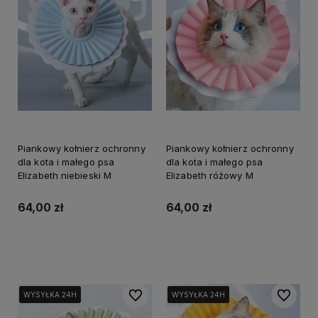
Piankowy kołnierz ochronny
Piankowy kołnierz ochronny
dla kota i małego psa
dla kota i małego psa
Elizabeth niebieski M
Elizabeth różowy M
64,00 zł
64,00 zł
Do koszyka
Do koszyka
Do ulubionych
Do ulubi
WYSYŁKA 24H
WYSYŁKA 24H
WYSYŁKA 24H
WYSYŁKA 24H
WYSYŁKA 24H
WYSYŁKA 24H
WYSYŁKA 24H
WYSYŁKA 24H