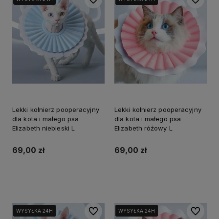
Lekki kołnierz pooperacyjny
Lekki kołnierz pooperacyjny
dla kota i małego psa
dla kota i małego psa
Elizabeth niebieski L
Elizabeth różowy L
69,00 zł
69,00 zł
Do koszyka
Do koszyka
Do ulubionych
Do ulubi
WYSYŁKA 24H
WYSYŁKA 24H
WYSYŁKA 24H
WYSYŁKA 24H
WYSYŁKA 24H
WYSYŁKA 24H
WYSYŁKA 24H
WYSYŁKA 24H