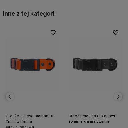
Inne z tej kategorii
bionych
Do ulubionych
Do ulubi
Obroża dla psa Biothane®
Obroża dla psa Biothane®
19mm z klamrą
25mm z klamrą czarna
pomarańczowa