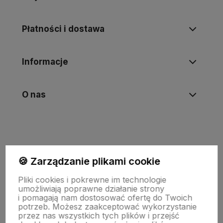
Płatności i dostawa
Informacje
O nas
🍪 Zarządzanie plikami cookie
Pliki cookies i pokrewne im technologie
umożliwiają poprawne działanie strony
i pomagają nam dostosować ofertę do Twoich
potrzeb. Możesz zaakceptować wykorzystanie
Wojewódzki Inspektorat Weterynarii w Zielonej Górze
przez nas wszystkich tych plików i przejść
ul. Botaniczna 14 65-306 Zielona Góra