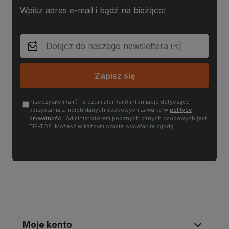
Wpisz adres e-mail i bądź na bieżąco!
Zapisz się
Przeczytałem(am) i zrozumiałem(am) informacje dotyczące
korzystania z moich danych osobowych zawarte w
polityce
prywatności
. Administratorem podanych danych osobowych jest
TIP-TOP. Możesz w każdym czasie wycofać tę zgodę.
Moje konto