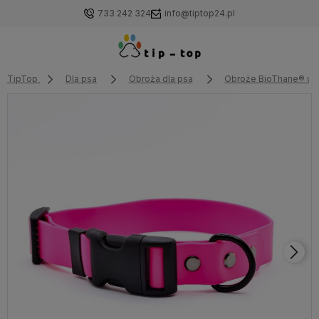
733 242 324
info@tiptop24.pl
TipTop
Dla psa
Obroża dla psa
Obroże BioThane® dla