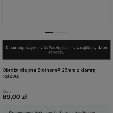
Dzisiaj odpoczywamy 😅. Paczkę nadamy w najbliższy dzień
roboczy.
Obroża dla psa Biothane® 25mm z klamrą
różowa
Cena:
69,00 zł
Wodoodporna, lekka obroża dla psa z plastikowym