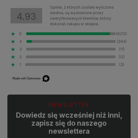
Opinie, z których została wyliczona
średnia, są wystawione przez
4.93
zweryfikowanych klientów, którzy
dokonali zakupu w sklepie.
5
(6212)
4
(394)
3
(11)
2
(12)
1
(3)
NEWSLETTER
Dowiedz się wcześniej niż inni,
zapisz się do naszego
newslettera