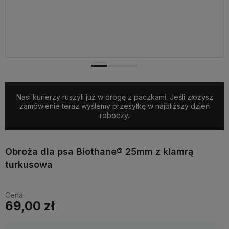
Nasi kurierzy ruszyli już w drogę z paczkami. Jeśli złożysz
zamówienie teraz wyślemy przesyłkę w najbliższy dzień
roboczy.
Obroża dla psa Biothane® 25mm z klamrą
turkusowa
Cena:
69,00 zł