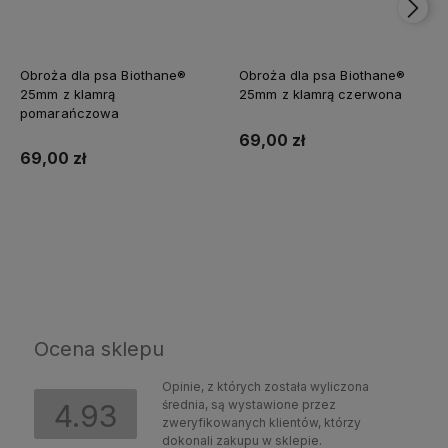
Obroża dla psa Biothane®
Obroża dla psa Biothane®
25mm z klamrą
25mm z klamrą czerwona
pomarańczowa
69,00 zł
69,00 zł
Do koszyka
Do koszyka
Ocena sklepu
Opinie, z których została wyliczona
średnia, są wystawione przez
4.93
zweryfikowanych klientów, którzy
dokonali zakupu w sklepie.