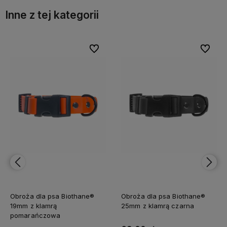
Inne z tej kategorii
bionych
bionych
Do ulubionych
Do ulubionych
Do ulubi
Do ulubi
Obroża dla psa Biothane®
Obroża dla psa Biothane®
19mm z klamrą
25mm z klamrą czarna
pomarańczowa