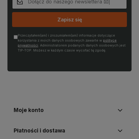
Zapisz się
Przeczytałem(am) i zrozumiałem(am) informacje dotyczące
korzystania z moich danych osobowych zawarte w
polityce
prywatności
. Administratorem podanych danych osobowych jest
TIP-TOP. Możesz w każdym czasie wycofać tę zgodę.
Moje konto
Płatności i dostawa