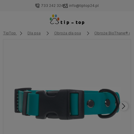
733 242 324
info@tiptop24.pl
TipTop
Dla psa
Obroża dla psa
Obroże BioThane® dla