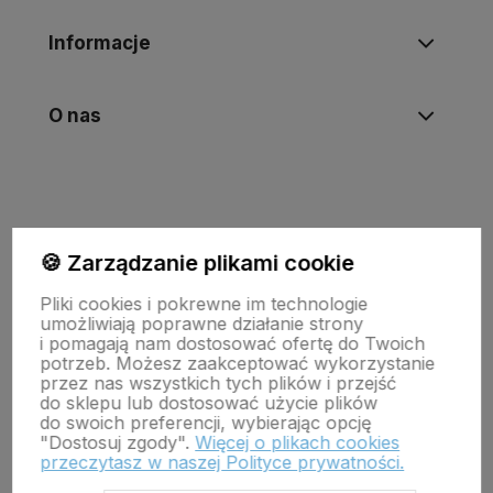
Informacje
O nas
🍪 Zarządzanie plikami cookie
Pliki cookies i pokrewne im technologie
umożliwiają poprawne działanie strony
i pomagają nam dostosować ofertę do Twoich
potrzeb. Możesz zaakceptować wykorzystanie
Wojewódzki Inspektorat Weterynarii w Zielonej Górze
przez nas wszystkich tych plików i przejść
ul. Botaniczna 14 65-306 Zielona Góra
do sklepu lub dostosować użycie plików
tel. 68 453 73 00 tel. 68 453 73 01
do swoich preferencji, wybierając opcję
email:
zielonagora.wiw@wet.zgora.pl
"Dostosuj zgody".
Więcej o plikach cookies
przeczytasz w naszej Polityce prywatności.
GŁÓWNY INSPEKTORAT WETERYNARII
OBRÓT DETALICZNY PRODUKTAMI OTC NA ODLEGŁOŚĆ