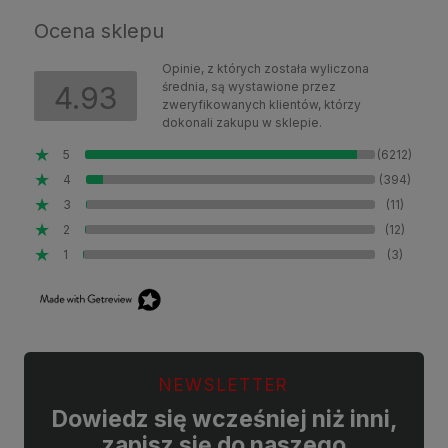
Ocena sklepu
Opinie, z których została wyliczona
średnia, są wystawione przez
4.93
zweryfikowanych klientów, którzy
dokonali zakupu w sklepie.
5
(6212)
4
(394)
3
(11)
2
(12)
1
(3)
NEWSLETTER
Dowiedz się wcześniej niż inni,
zapisz się do naszego