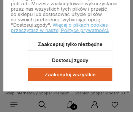
potrzeb. Możesz zaakceptować wykorzystanie
Wojewódzki Inspektorat Weterynarii w Zielonej Górze
przez nas wszystkich tych plików i przejść
ul. Botaniczna 14 65-306 Zielona Góra
do sklepu lub dostosować użycie plików
tel. 68 453 73 00 tel. 68 453 73 01
do swoich preferencji, wybierając opcję
email:
zielonagora.wiw@wet.zgora.pl
"Dostosuj zgody".
Więcej o plikach cookies
przeczytasz w naszej Polityce prywatności.
GŁÓWNY INSPEKTORAT WETERYNARII
OBRÓT DETALICZNY PRODUKTAMI OTC NA ODLEGŁOŚĆ
Zaakceptuj tylko niezbędne
Dostosuj zgody
Zaakceptuj wszystkie
Sklep internetowy Shoper Premium
Szablon Shoper Modern 3.0™
od GrowCommerce
Wybierz coś dla siebie z naszej aktualnej oferty lub zaloguj