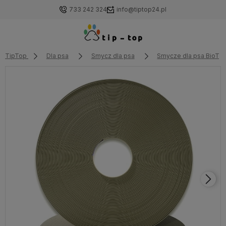
733 242 324
info@tiptop24.pl
TipTop
Dla psa
Smycz dla psa
Smycze dla psa BioTh