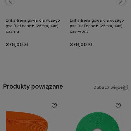
Linka treningowa dla dużego
Linka treningowa dla dużego
psa BioThane® (25mm, 10m)
psa BioThane® (25mm, 10m)
czerwona
fioletowa
376,00 zł
376,00 zł
Do koszyka
Do koszyka
Produkty powiązane
Zobacz więcej
Do ulubionych
Do ulubi