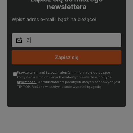
newslettera
Wpisz adres e-mail i bądź na bieżąco!
Zapisz się
Przeczytałem(am) i zrozumiałem(am) informacje dotyczące
korzystania z moich danych osobowych zawarte w
polityce
prywatności
. Administratorem podanych danych osobowych jest
TIP-TOP. Możesz w każdym czasie wycofać tę zgodę.