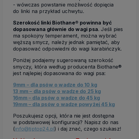
- wówczas powstanie możliwość dopięcia
do linki na przykład uchwytu.
Szerokość linki Biothane® powinna być
dopasowana głównie do wagi psa
. Jeśli pies
ma spokojny temperament, można wybrać
węższą smycz, należy jednak pamiętać, aby
dopasować odpowiedni do wagi karabińczyk.
Poniżej podajemy sugerowaną szerokość
smyczy, która według producenta Biothane®
jest najlepiej dopasowana do wagi psa:
9mm – dla psów o wadze do 10 kg
13 mm – dla psów o wadze do 25 kg
16mm – dla psów o wadze do 45 kg
19mm – dla psów o wadze powyżej 45 kg
Poszukujesz opcji, która nie jest dostępna
w podstawowej konfiguracji? Napisz do nas
(
info@tiptop24.pl
) i daj znać, czego szukasz!