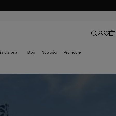
a dla psa
Blog
Nowości
Promocje
Wybierz coś dla siebie z naszej aktualnej
oferty lub zaloguj się, aby przywrócić dodane
produkty do listy z poprzedniej sesji.