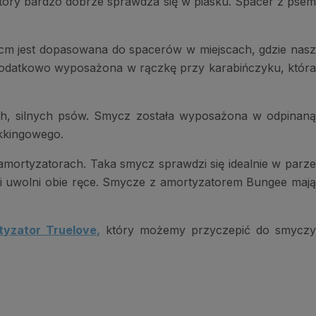
tóry bardzo dobrze sprawdza się w piasku. Spacer z psem
cm jest dopasowana do spacerów w miejscach, gdzie nas
dodatkowo wyposażona w rączkę przy karabińczyku, która
ch, silnych psów. Smycz została wyposażona w odpinan
ekkingowego.
ortyzatorach. Taka smycz sprawdzi się idealnie w parz
i uwolni obie ręce. Smycze z amortyzatorem Bungee mają
tyzator Truelove,
który możemy przyczepić do smycz