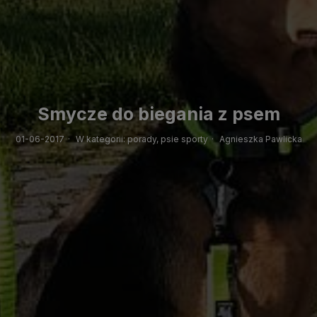
Smycze do biegania z psem
01-06-2017
·
W kategorii:
porady,
psie sporty
·
Agnieszka Pawlicka