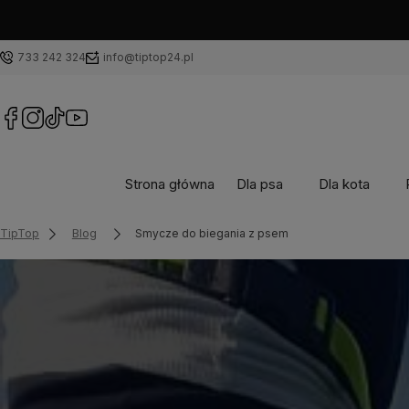
733 242 324
info@tiptop24.pl
Strona główna
Dla psa
Dla kota
Blog
TipTop
Smycze do biegania z psem