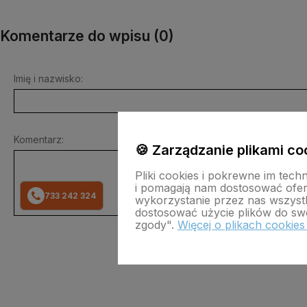
Komentarze do wpisu (0)
Imię i nazwisko:
Komentarz:
🍪 Zarządzanie plikami co
Pliki cookies i pokrewne im tech
i pomagają nam dostosować ofe
733 242 324
wykorzystanie przez nas wszystki
dostosować użycie plików do swo
zgody".
Więcej o plikach cookies