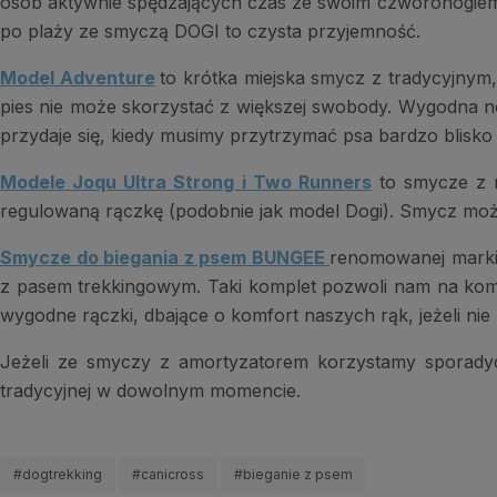
osób aktywnie spędzających czas ze swoim czworonogiem.
po plaży ze smyczą DOGI to czysta przyjemność.
Model Adventure
to krótka miejska smycz z tradycyjny
pies nie może skorzystać z większej swobody. Wygodna 
przydaje się, kiedy musimy przytrzymać psa bardzo blisko 
Modele Joqu Ultra Strong i Two Runners
to smycze z m
regulowaną rączkę (podobnie jak model Dogi). Smycz mo
Smycze do biegania z psem BUNGEE
renomowanej marki 
z pasem trekkingowym. Taki komplet pozwoli nam na komf
wygodne rączki, dbające o komfort naszych rąk, jeżeli ni
Jeżeli ze smyczy z amortyzatorem korzystamy sporady
tradycyjnej w dowolnym momencie.
#dogtrekking
#canicross
#bieganie z psem