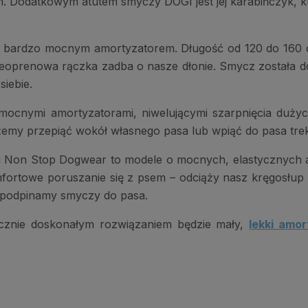
 Dodatkowym atutem smyczy DOGI jest jej karabińczyk, k
m, bardzo mocnym amortyzatorem. Długość od 120 do 160 
neoprenowa rączka zadba o nasze dłonie. Smycz została 
siebie.
ocnymi amortyzatorami, niwelującymi szarpnięcia duży
żemy przepiąć wokół własnego pasa lub wpiąć do pasa tr
Non Stop Dogwear to modele o mocnych, elastycznych am
ortowe poruszanie się z psem – odciąży nasz kręgosłup 
e podpinamy smyczy do pasa.
cznie doskonałym rozwiązaniem będzie mały,
lekki amor