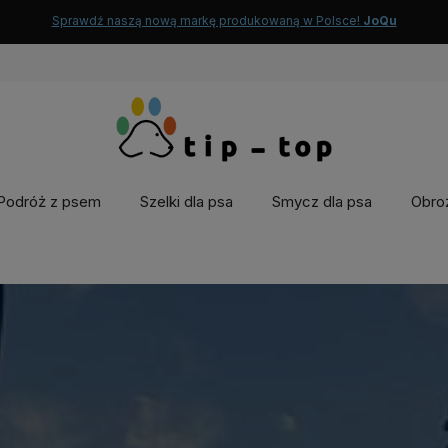
Sprawdź naszą nową markę produkowaną w Polsce!
JoQu
Podróż z psem
Szelki dla psa
Smycz dla psa
Obroż