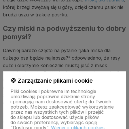
której brzegi zwężają się u góry, dzięki czemu psiak nie
brudzi uszu w trakcie posiłku.
Czy miski na podwyższeniu to dobry
pomysł?
Dawniej bardzo często na pytanie “jaka miska dla
dużego psa będzie najlepsza?” odpowiadano, że rasy
duże i olbrzymie koniecznie muszą jeść z misek
na podwyższeniu. Dziś już wiemy, że to nieprawda.
Co
🍪 Zarządzanie plikami cookie
więcej, badania wykazały, że jedzenie z miski
ustawionej na stelażu może zwiększać ryzyko skrętu
Pliki cookies i pokrewne im technologie
żołądka u dużych psów.
Wnioski są więc całkowicie
umożliwiają poprawne działanie strony
i pomagają nam dostosować ofertę do Twoich
odwrotne do tego, co dawniej podejrzewano.
potrzeb. Możesz zaakceptować wykorzystanie
przez nas wszystkich tych plików i przejść
Dlatego, o ile nasz pies nie posiada konkretnych
do sklepu lub dostosować użycie plików
wskazań medycznych, które zabraniają mu spożywania
do swoich preferencji, wybierając opcję
"Dostosuj zgody".
Więcej o plikach cookies