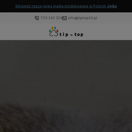
Sprawdź naszą nową markę produkowaną w Polsce!
JoQu
733 242 324
info@tiptop24.pl