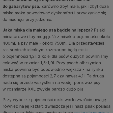
do gabarytów psa.
Zarówno zbyt mała, jak i zbyt duża
miska może powodować dyskomfort i przyczyniać się
do niechęci przy jedzeniu.
Jaka miska dla małego psa będzie najlepsza?
Psiaki
miniaturowe i toy mogą jeść z misek o pojemności około
400ml, a psy małe - około 750ml. Dla przedstawicieli
ras średnich idealnym rozmiarem będą miski
o pojemności 1,2l, z kolei dla psów dużych powinniśmy
celować w rozmiar 1,5-1,9l. Przy psach olbrzymich
miska powinna być odpowiednio większa - na rynku
dostępne są pojemności 2,7 czy nawet 4,1l. Ta druga
nada się przede wszystkim na wodę, ponieważ psy
w rozmiarze XXL zwykle bardzo dużo piją.
Przy wyborze pojemności miski warto zwrócić uwagę
również na jej kształt, zwłaszcza jeśli nasz psiak posiada
długie uszy. Wówczas warto zakupić
miskę dla spaniela
,