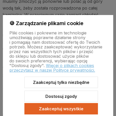
musimy zmoczyć ją ponownie lub polać ją od góry
wodą tak, żeby została rozprowadzona po całej
kamizelce. W przeciwnym razie zamiast chłodzić,
kamizelka będzie dodatkowo grzać naszego psa.
🍪 Zarządzanie plikami cookie
Kamizelki chłodzące dla psa Truelove wyposażone
Pliki cookies i pokrewne im technologie
są w specjalne mocne zapięcia do których możemy
umożliwiają poprawne działanie strony
podpiąć smycz, dzięki czemu nie musimy ubierać psu
i pomagają nam dostosować ofertę do Twoich
potrzeb. Możesz zaakceptować wykorzystanie
dodatkowo obroży czy szelek, ponieważ sama
przez nas wszystkich tych plików i przejść
kamizelka spełnia ich funkcje 😊
do sklepu lub dostosować użycie plików
do swoich preferencji, wybierając opcję
"Dostosuj zgody".
Więcej o plikach cookies
Czy kąpiel to dobry sposób żeby
przeczytasz w naszej Polityce prywatności.
schłodzić psa?
Zaakceptuj tylko niezbędne
Żeby odpowiedzieć na to pytanie najpierw musimy
poznać preferencje naszego czworonoga. Wiele psów
Dostosuj zgody
uwielbia zabawy w wodzie. Wypad nad jezioro lub
zabawa w kałuży to powód do radości i niekończących
Zaakceptuj wszystkie
się zabaw. Dla psów, które kochają wodne harce kąpiel