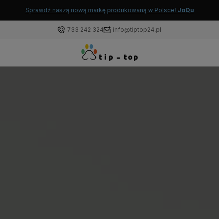
Sprawdź naszą nową markę produkowaną w Polsce!
JoQu
733 242 324
info@tiptop24.pl