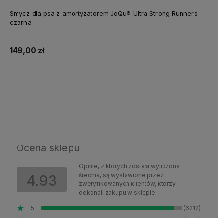
Smycz dla psa z amortyzatorem JoQu® Ultra Strong Runners
czarna
149,00 zł
Do koszyka
Ocena sklepu
Opinie, z których została wyliczona
średnia, są wystawione przez
4.93
zweryfikowanych klientów, którzy
dokonali zakupu w sklepie.
5
(6212)