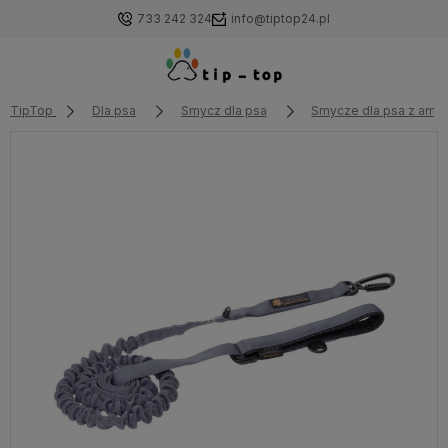
733 242 324
info@tiptop24.pl
TipTop
Dla psa
Smycz dla psa
Smycze dla psa z amo