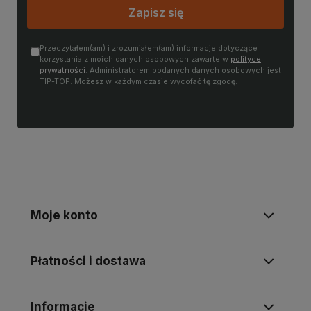
Zapisz się
Przeczytałem(am) i zrozumiałem(am) informacje dotyczące
korzystania z moich danych osobowych zawarte w
polityce
prywatności
. Administratorem podanych danych osobowych jest
TIP-TOP. Możesz w każdym czasie wycofać tę zgodę.
Moje konto
Płatności i dostawa
Informacje