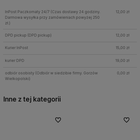
InPost Paczkomaty 24/7
(Czas dostawy 24 godziny.
12,00 zł
Darmowa wysyłka przy zamówieniach powyżej 250
zł.)
DPD pickup
(DPD pickup)
12,00 zł
Kurier InPost
15,00 zł
kurier DPD
19,00 zł
odbiór osobisty
(Odbiór w siedzibie firmy. Gorzów
0,00 zł
Wielkopolski)
Inne z tej kategorii
bionych
Do ulubionych
Do ulubi