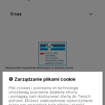
O nas
Wojewódzki Inspektorat Weterynarii w Zielonej Górze
ul. Botaniczna 14 65-306 Zielona Góra
tel. 68 453 73 00 tel. 68 453 73 01
🍪 Zarządzanie plikami cookie
email:
zielonagora.wiw@wet.zgora.pl
Pliki cookies i pokrewne im technologie
GŁÓWNY INSPEKTORAT WETERYNARII
umożliwiają poprawne działanie strony
OBRÓT DETALICZNY PRODUKTAMI OTC NA ODLEGŁOŚĆ
i pomagają nam dostosować ofertę do Twoich
potrzeb. Możesz zaakceptować wykorzystanie
przez nas wszystkich tych plików i przejść