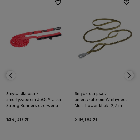
bionych
Do ulubionych
Do ulubi
Smycz dla psa z
Smycz dla psa z
amortyzatorem JoQu® Ultra
amortyzatorem Winhyepet
Strong Runners czerwona
Multi Power khaki 2,7 m
149,00 zł
219,00 zł