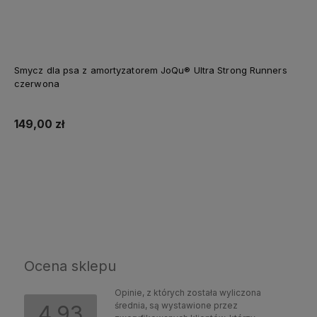
Smycz dla psa z amortyzatorem JoQu® Ultra Strong Runners
czerwona
149,00 zł
Do koszyka
Ocena sklepu
Opinie, z których została wyliczona
średnia, są wystawione przez
4.93