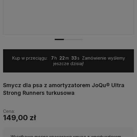
Kup w przeciągu:
7
22
32
Zamówienie wyślemy
jeszcze dzisiaj!
Smycz dla psa z amortyzatorem JoQu® Ultra
Strong Runners turkusowa
Cena:
149,00 zł
Wyjątkowo mocna spacerowa smycz z amortyzatorem.