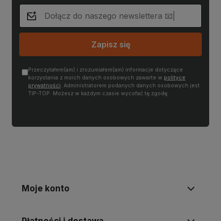
Zapisz się
Przeczytałem(am) i zrozumiałem(am) informacje dotyczące
korzystania z moich danych osobowych zawarte w
polityce
prywatności
. Administratorem podanych danych osobowych jest
TIP-TOP. Możesz w każdym czasie wycofać tę zgodę.
Moje konto
Płatności i dostawa