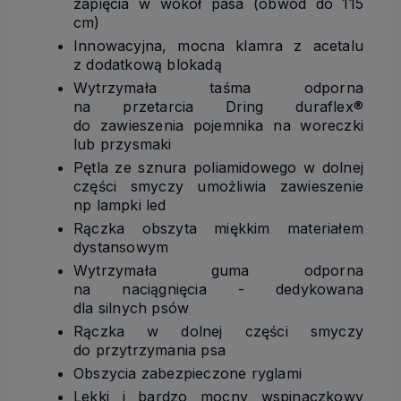
zapięcia w wokół pasa (obwód do 115
cm)
Innowacyjna, mocna klamra z acetalu
z dodatkową blokadą
Wytrzymała taśma odporna
na przetarcia Dring duraflex®
do zawieszenia pojemnika na woreczki
lub przysmaki
Pętla ze sznura poliamidowego w dolnej
części smyczy umożliwia zawieszenie
np lampki led
Rączka obszyta miękkim materiałem
dystansowym
Wytrzymała guma odporna
na naciągnięcia - dedykowana
dla silnych psów
Rączka w dolnej części smyczy
do przytrzymania psa
Obszycia zabezpieczone ryglami
Lekki i bardzo mocny wspinaczkowy