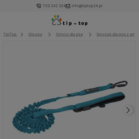
733 242 324
info@tiptop24.pl
TipTop
Dla psa
Smycz dla psa
Smycze dla psa z amo