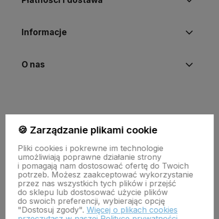
Informacje
O nas
🍪 Zarządzanie plikami cookie
Pliki cookies i pokrewne im technologie
umożliwiają poprawne działanie strony
i pomagają nam dostosować ofertę do Twoich
potrzeb. Możesz zaakceptować wykorzystanie
Wojewódzki Inspektorat Weterynarii w Zielonej Górze
przez nas wszystkich tych plików i przejść
ul. Botaniczna 14 65-306 Zielona Góra
do sklepu lub dostosować użycie plików
tel. 68 453 73 00 tel. 68 453 73 01
do swoich preferencji, wybierając opcję
email:
zielonagora.wiw@wet.zgora.pl
"Dostosuj zgody".
Więcej o plikach cookies
przeczytasz w naszej Polityce prywatności.
GŁÓWNY INSPEKTORAT WETERYNARII