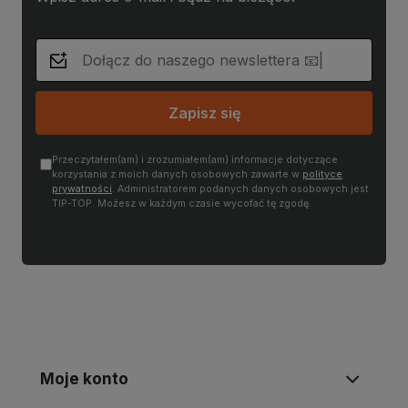
Zapisz się
Przeczytałem(am) i zrozumiałem(am) informacje dotyczące
korzystania z moich danych osobowych zawarte w
polityce
prywatności
. Administratorem podanych danych osobowych jest
TIP-TOP. Możesz w każdym czasie wycofać tę zgodę.
Moje konto