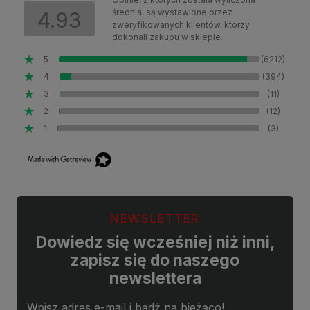
średnia, są wystawione przez
4.93
zweryfikowanych klientów, którzy
dokonali zakupu w sklepie.
5
(6212)
4
(394)
3
(11)
2
(12)
1
(3)
NEWSLETTER
Dowiedz się wcześniej niż inni,
zapisz się do naszego
newslettera
Wpisz adres e-mail i bądź na bieżąco!