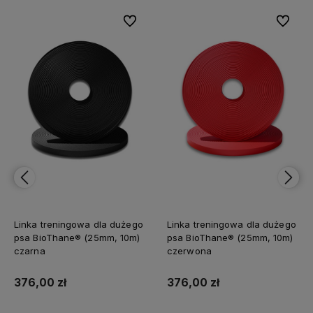
bionych
Do ulubionych
Do ulubi
Linka treningowa dla dużego
Linka treningowa dla dużego
psa BioThane® (25mm, 10m)
psa BioThane® (25mm, 10m)
czarna
czerwona
376,00 zł
376,00 zł