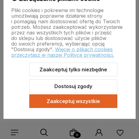
email:
zielonagora.wiw@wet.zgora.pl
Pliki cookies i pokrewne im technologie
GŁÓWNY INSPEKTORAT WETERYNARII
umożliwiają poprawne działanie strony
OBRÓT DETALICZNY PRODUKTAMI OTC NA ODLEGŁOŚĆ
i pomagają nam dostosować ofertę do Twoich
potrzeb. Możesz zaakceptować wykorzystanie
przez nas wszystkich tych plików i przejść
do sklepu lub dostosować użycie plików
do swoich preferencji, wybierając opcję
"Dostosuj zgody".
Więcej o plikach cookies
przeczytasz w naszej Polityce prywatności.
Zaakceptuj tylko niezbędne
Sklep internetowy Shoper Premium
Szablon Shoper Modern 3.0™
od GrowCommerce
Dostosuj zgody
Zaakceptuj wszystkie