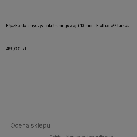
Rączka do smyczy/ linki treningowej ( 13 mm ) Biothane® turkus
49,00 zł
Do koszyka
Ocena sklepu
Opinie, z których została wyliczona