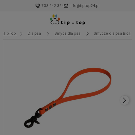
733 242 324
info@tiptop24.pl
TipTop
Dla psa
Smycz dla psa
Smycze dla psa BioTh