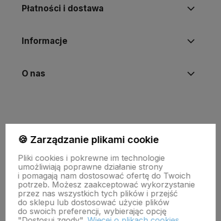
Płatności i dostawa
Informacje
O nas
🍪 Zarządzanie plikami cookie
Pliki cookies i pokrewne im technologie
umożliwiają poprawne działanie strony
i pomagają nam dostosować ofertę do Twoich
potrzeb. Możesz zaakceptować wykorzystanie
Wojewódzki Inspektorat Weterynarii w Zielonej Górze
przez nas wszystkich tych plików i przejść
ul. Botaniczna 14 65-306 Zielona Góra
do sklepu lub dostosować użycie plików
tel. 68 453 73 00 tel. 68 453 73 01
do swoich preferencji, wybierając opcję
email:
zielonagora.wiw@wet.zgora.pl
"Dostosuj zgody".
Więcej o plikach cookies