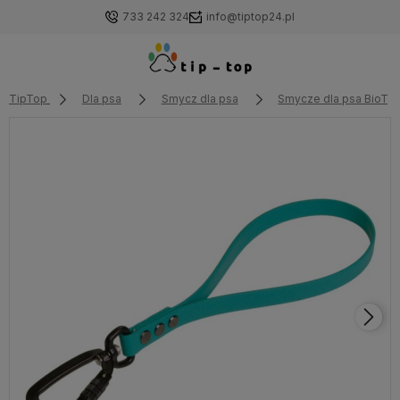
733 242 324
info@tiptop24.pl
TipTop
Dla psa
Smycz dla psa
Smycze dla psa BioTh