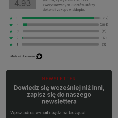
średnia, są wystawione przez
4.93
zweryfikowanych klientów, którzy
dokonali zakupu w sklepie.
5
(6212)
4
(394)
3
(11)
2
(12)
1
(3)
NEWSLETTER
Dowiedz się wcześniej niż inni,
zapisz się do naszego
newslettera
Wpisz adres e-mail i bądź na bieżąco!