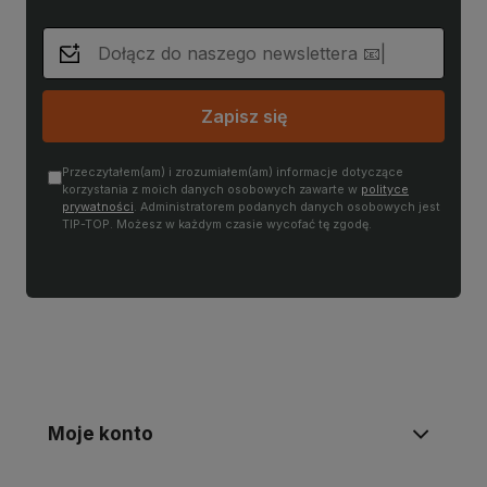
Zapisz się
Przeczytałem(am) i zrozumiałem(am) informacje dotyczące
korzystania z moich danych osobowych zawarte w
polityce
prywatności
. Administratorem podanych danych osobowych jest
TIP-TOP. Możesz w każdym czasie wycofać tę zgodę.
Moje konto