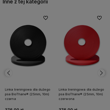
Inne z tej kategorii
bionych
Do ulubionych
Do ulubi
Linka treningowa dla dużego
Linka treningowa dla dużego
psa BioThane® (25mm, 10m)
psa BioThane® (25mm, 10m)
czarna
czerwona
376,00 zł
376,00 zł