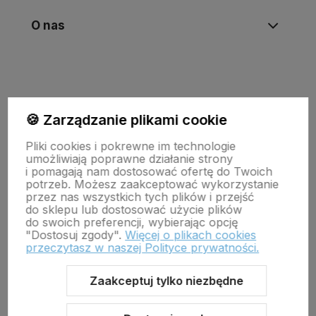
O nas
🍪 Zarządzanie plikami cookie
Pliki cookies i pokrewne im technologie
umożliwiają poprawne działanie strony
i pomagają nam dostosować ofertę do Twoich
potrzeb. Możesz zaakceptować wykorzystanie
Wojewódzki Inspektorat Weterynarii w Zielonej Górze
przez nas wszystkich tych plików i przejść
ul. Botaniczna 14 65-306 Zielona Góra
do sklepu lub dostosować użycie plików
tel. 68 453 73 00 tel. 68 453 73 01
do swoich preferencji, wybierając opcję
email:
zielonagora.wiw@wet.zgora.pl
"Dostosuj zgody".
Więcej o plikach cookies
przeczytasz w naszej Polityce prywatności.
GŁÓWNY INSPEKTORAT WETERYNARII
OBRÓT DETALICZNY PRODUKTAMI OTC NA ODLEGŁOŚĆ
Zaakceptuj tylko niezbędne