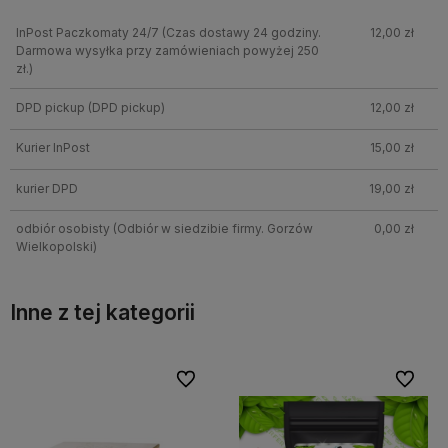
InPost Paczkomaty 24/7
(Czas dostawy 24 godziny.
12,00 zł
Darmowa wysyłka przy zamówieniach powyżej 250
zł.)
DPD pickup
(DPD pickup)
12,00 zł
Kurier InPost
15,00 zł
kurier DPD
19,00 zł
odbiór osobisty
(Odbiór w siedzibie firmy. Gorzów
0,00 zł
Wielkopolski)
Inne z tej kategorii
bionych
Do ulubionych
Do ulubi