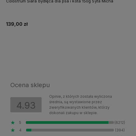
Colostrum Siara bydlęca dla psa i kota 150g Syta Micha
139,00 zł
Do koszyka
Ocena sklepu
Opinie, z których została wyliczona
średnia, są wystawione przez
4.93
zweryfikowanych klientów, którzy
dokonali zakupu w sklepie.
5
(6212)
4
(394)