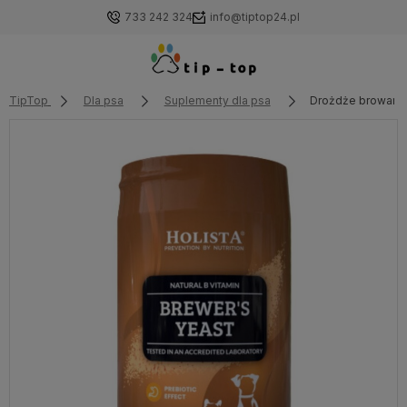
733 242 324
info@tiptop24.pl
TipTop
Dla psa
Suplementy dla psa
Drożdże browarnic