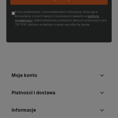
Przeczytałem(am) i zrozumiałem(am) informacje dotyczące
korzystania z moich danych osobowych zawarte w
polityce
prywatności
. Administratorem podanych danych osobowych jest
TIP-TOP. Możesz w każdym czasie wycofać tę zgodę.
Moje konto
Płatności i dostawa
Informacje