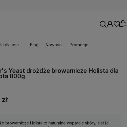
a dla psa
Blog
Nowości
Promocje
Wybierz coś dla siebie z naszej aktualnej
's Yeast drożdże browarnicze Holista dla
oferty lub zaloguj się, aby przywrócić dodane
kota 800g
produkty do listy z poprzedniej sesji.
 zł
e browarnicze Holista to naturalne wsparcie skóry, sierści,