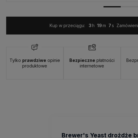
od 12,00 zł
- InPost Paczkomaty 24/7
Kup w przeciągu:
3
19
5
Zamówienie
Tylko
prawdziwe
opinie
Bezpieczne
płatności
Bezp
produktowe
internetowe
Brewer's Yeast drożdże br