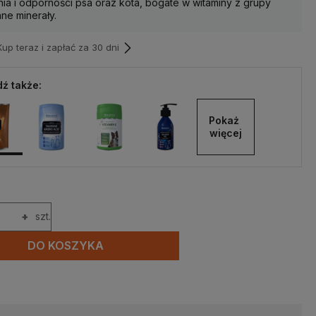
nia i odporności psa oraz kota, bogate w witaminy z grupy
nne minerały.
p teraz i zapłać za 30 dni
ź także:
Pokaż 
więcej
+
szt.
DO KOSZYKA