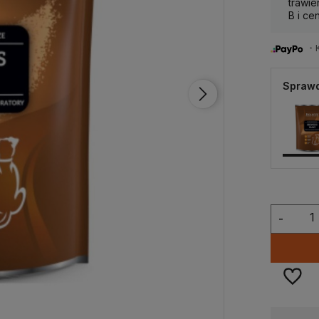
trawie
B i ce
・Ku
Sprawd
-