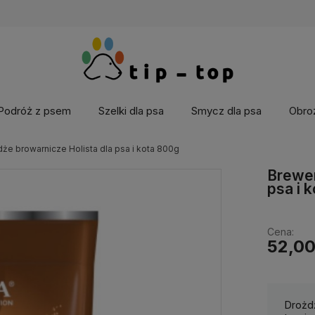
Podróż z psem
Szelki dla psa
Smycz dla psa
Obroż
dże browarnicze Holista dla psa i kota 800g
Brewer
psa i 
Cena:
52,00
Drożdż