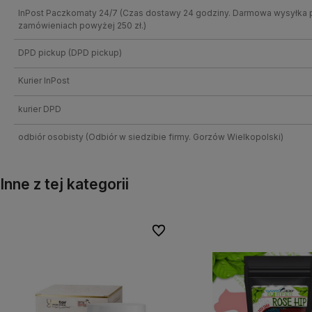
InPost Paczkomaty 24/7
(Czas dostawy 24 godziny. Darmowa wysyłka 
zamówieniach powyżej 250 zł.)
DPD pickup
(DPD pickup)
Kurier InPost
kurier DPD
odbiór osobisty
(Odbiór w siedzibie firmy. Gorzów Wielkopolski)
Inne z tej kategorii
onych
onych
Do ulubionych
Do ulubionych