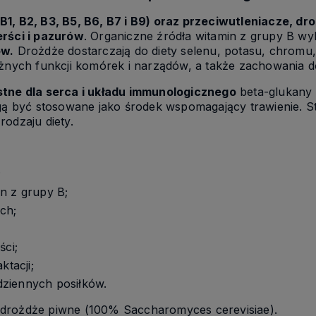
B1, B2, B3, B5, B6, B7 i B9) oraz przeciwutleniacze, d
erści i pazurów
. Organiczne źródła witamin z grupy B w
ów.
Drożdże dostarczają do diety selenu, potasu, chromu,
óżnych funkcji komórek i narządów, a także zachowania 
stne dla serca i układu immunologicznego
beta-glukany 
ogą być stosowane jako środek wspomagający trawienie. 
odzaju diety.
;
n z grupy B;
ch;
ści;
ktacji;
dziennych posiłków.
drożdże piwne (100% Saccharomyces cerevisiae).