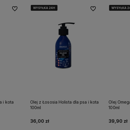
WYSYŁKA 24H
WYSYŁKA 24H
WYSYŁKA 24H
WYSYŁKA 2
WYSYŁKA 2
WYSYŁKA 2
Do ulubionych
Do ulubionych
a i kota
Olej z Łososia Holista dla psa i kota
Olej Omega 
100ml
100ml
36,00 zł
39,90 zł