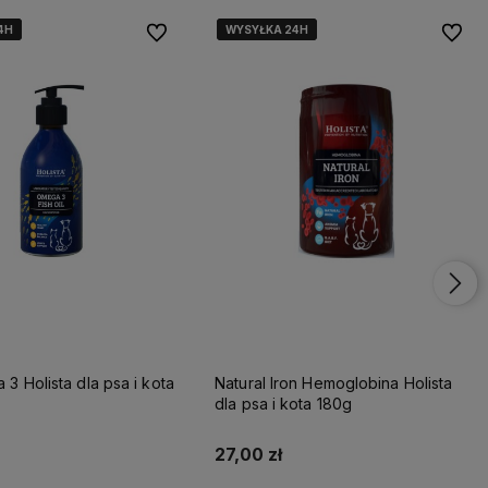
4H
4H
4H
WYSYŁKA 24H
WYSYŁKA 24H
WYSYŁKA 24H
Do ulubionych
Do ulu
3 Holista dla psa i kota
Natural Iron Hemoglobina Holista
dla psa i kota 180g
27,00 zł