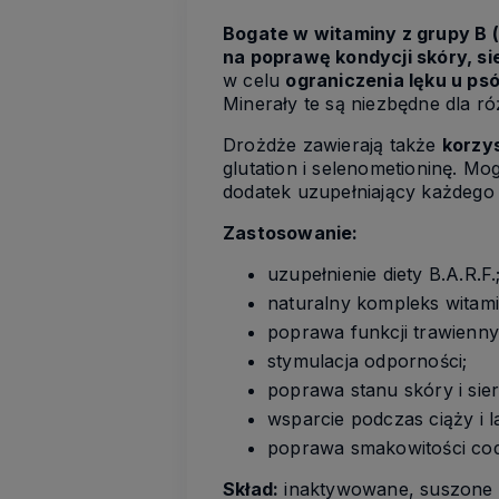
Bogate w witaminy z grupy B (
na poprawę kondycji skóry, si
w celu
ograniczenia lęku u ps
Minerały te są niezbędne dla r
Drożdże zawierają także
korzy
glutation i selenometioninę. M
dodatek uzupełniający każdego r
Zastosowanie:
uzupełnienie diety B.A.R.F.
naturalny kompleks witami
poprawa funkcji trawienny
stymulacja odporności;
poprawa stanu skóry i sier
wsparcie podczas ciąży i la
poprawa smakowitości co
Skład:
inaktywowane, suszone 