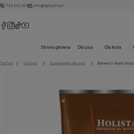
733 242 324
info@tiptop24.pl
Strona główna
Dla psa
Dla kota
TipTop
Dla psa
Suplementy dla psa
Brewer's Yeast droż