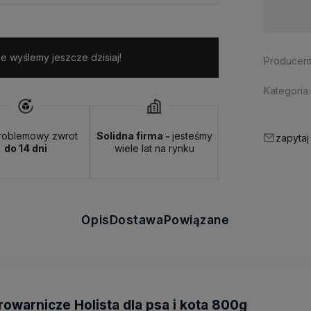
Dostępność:
na wyczerpaniu
 wyślemy jeszcze dzisiaj!
Producent
Kategoria:
roblemowy zwrot
Solidna firma -
jesteśmy
zapytaj
do 14 dni
wiele lat na rynku
Opis
Dostawa
Powiązane
owarnicze Holista dla psa i kota 800g