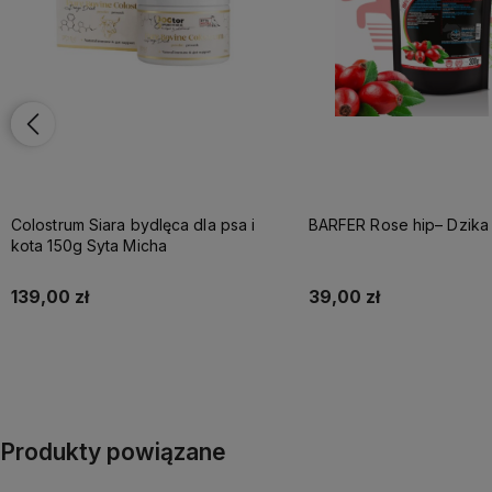
BARFER Rose hip– Dzika róża 300g
Drożdże browarnicze + 
Brewers Yeast + BG dla psa i kota
Holista 90 tab.
39,00 zł
36,00 zł
Do koszyka
Do koszyka
Produkty powiązane