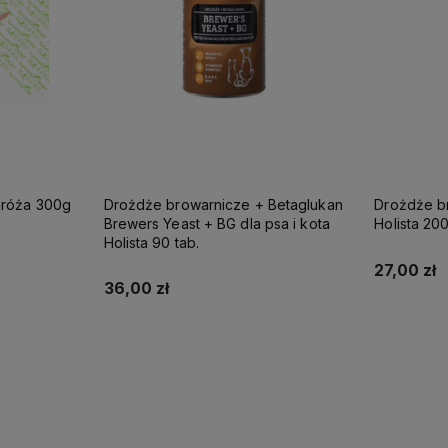
Betaglukan
Drożdże browarnicze dla psa i kota
Olej Omega
Holista 200g
100ml
27,00 zł
39,90 zł
Do koszyka