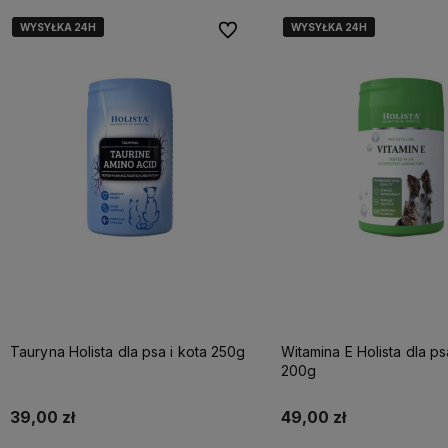
WYSYŁKA 24H
WYSYŁKA 24H
WYSYŁKA 24H
WYSYŁKA 24H
WYSYŁKA 24H
WYSYŁKA 24H
Do ulubionych
Tauryna Holista dla psa i kota 250g
Witamina E Holista dla ps
200g
39,00 zł
49,00 zł