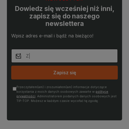
Dowiedz się wcześniej niż inni,
zapisz się do naszego
newslettera
Wpisz adres e-mail i bądź na bieżąco!
Zapisz się
Przeczytałem(am) i zrozumiałem(am) informacje dotyczące
korzystania z moich danych osobowych zawarte w
polityce
prywatności
. Administratorem podanych danych osobowych jest
TIP-TOP. Możesz w każdym czasie wycofać tę zgodę.