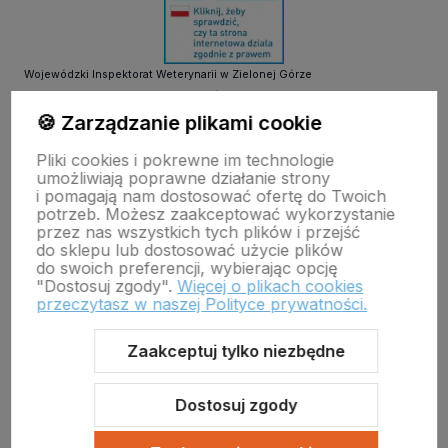
Wojewódzki Inspektorat Weterynarii w Zielonej Górze
ul. Botaniczna 14 65-306 Zielona Góra
tel. 68 453 73 00 tel. 68 453 73 01
🍪 Zarządzanie plikami cookie
email:
zielonagora.wiw@wet.zgora.pl
Pliki cookies i pokrewne im technologie
GŁÓWNY INSPEKTORAT WETERYNARII
umożliwiają poprawne działanie strony
OBRÓT DETALICZNY PRODUKTAMI OTC NA ODLEGŁOŚĆ
i pomagają nam dostosować ofertę do Twoich
potrzeb. Możesz zaakceptować wykorzystanie
przez nas wszystkich tych plików i przejść
do sklepu lub dostosować użycie plików
do swoich preferencji, wybierając opcję
"Dostosuj zgody".
Więcej o plikach cookies
przeczytasz w naszej Polityce prywatności.
Zaakceptuj tylko niezbędne
Sklep internetowy Shoper Premium
Szablon Shoper Modern 3.0™
od GrowCommerce
Dostosuj zgody