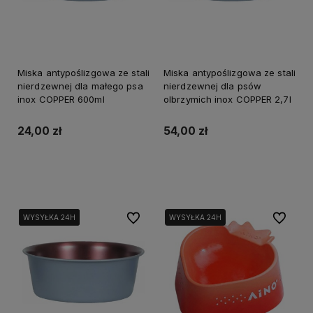
Miska antypoślizgowa ze stali
Miska antypoślizgowa ze stali
nierdzewnej dla małego psa
nierdzewnej dla psów
inox COPPER 600ml
olbrzymich inox COPPER 2,7l
24,00 zł
54,00 zł
Do koszyka
Do koszyka
Do ulubionych
Do ulubi
WYSYŁKA 24H
WYSYŁKA 24H
WYSYŁKA 24H
WYSYŁKA 24H