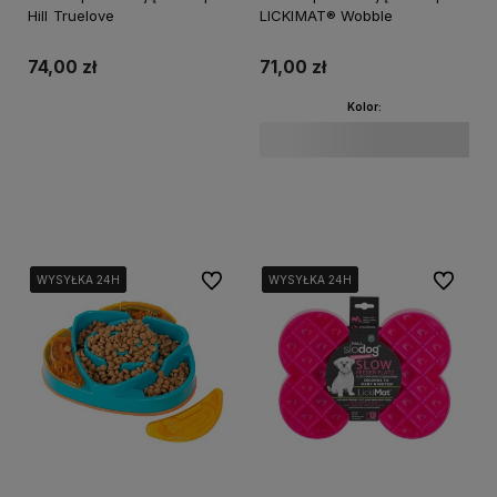
Hill Truelove
LICKIMAT® Wobble
74,00 zł
71,00 zł
Kolor:
Do koszyka
Do koszyka
Do ulubionych
Do ulubi
WYSYŁKA 24H
WYSYŁKA 24H
WYSYŁKA 24H
WYSYŁKA 24H
WYSYŁKA 24H
WYSYŁKA 24H
WYSYŁKA 24H
WYSYŁKA 24H