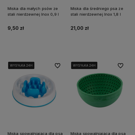
Miska dla małych psów ze
Miska dla średniego psa ze
stali nierdzewnej Inox 0,9 l
stali nierdzewnej Inox 1,8 l
9,50 zł
21,00 zł
Do koszyka
Do koszyka
Do ulubionych
Do ulubi
WYSYŁKA 24H
WYSYŁKA 24H
WYSYŁKA 24H
WYSYŁKA 24H
WYSYŁKA 24H
WYSYŁKA 24H
WYSYŁKA 24H
WYSYŁKA 24H
Miska spowalniająca dla psa
Miska spowalniająca dla psa