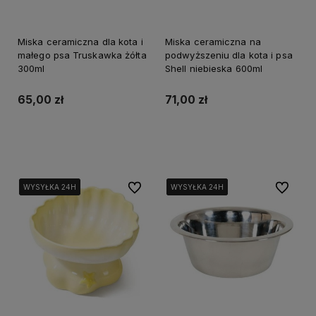
Miska ceramiczna dla kota i
Miska ceramiczna na
małego psa Truskawka żółta
podwyższeniu dla kota i psa
300ml
Shell niebieska 600ml
65,00 zł
71,00 zł
Do koszyka
Powiadom o dostępności
Do ulubionych
Do ulubi
WYSYŁKA 24H
WYSYŁKA 24H
WYSYŁKA 24H
WYSYŁKA 24H
WYSYŁKA 24H
WYSYŁKA 24H
WYSYŁKA 24H