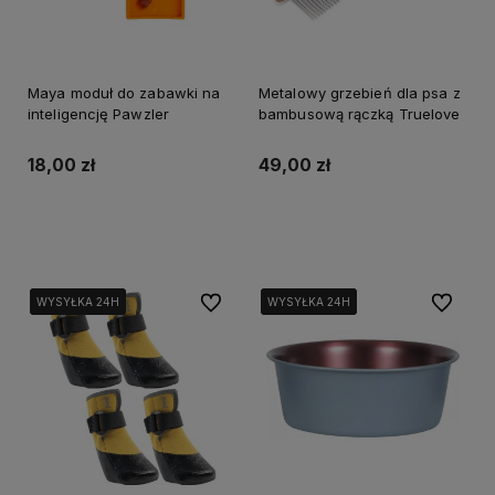
Maya moduł do zabawki na
Metalowy grzebień dla psa z
inteligencję Pawzler
bambusową rączką Truelove
18,00 zł
49,00 zł
Do koszyka
Do koszyka
Do ulubionych
Do ulubi
WYSYŁKA 24H
WYSYŁKA 24H
WYSYŁKA 24H
WYSYŁKA 24H
WYSYŁKA 24H
WYSYŁKA 24H