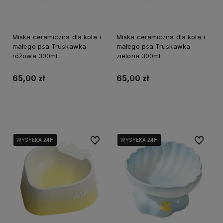
Miska ceramiczna dla kota i
Miska ceramiczna dla kota i
małego psa Truskawka
małego psa Truskawka
różowa 300ml
zielona 300ml
65,00 zł
65,00 zł
Do koszyka
Do koszyka
Do ulubionych
Do ulubi
WYSYŁKA 24H
WYSYŁKA 24H
WYSYŁKA 24H
WYSYŁKA 24H
WYSYŁKA 24H
WYSYŁKA 24H