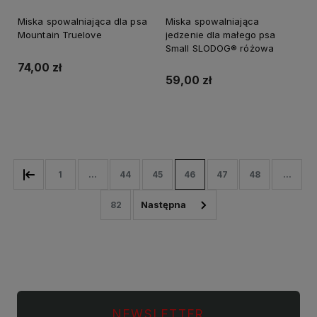
Miska spowalniająca dla psa
Miska spowalniająca
Mountain Truelove
jedzenie dla małego psa
Small SLODOG® różowa
74,00 zł
59,00 zł
Do koszyka
Do koszyka
1
...
44
45
46
47
48
...
82
NEWSLETTER