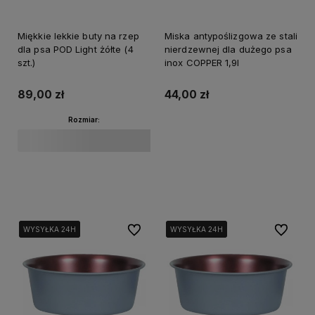
Miękkie lekkie buty na rzep
Miska antypoślizgowa ze stali
dla psa POD Light żółte (4
nierdzewnej dla dużego psa
szt.)
inox COPPER 1,9l
89,00 zł
44,00 zł
Rozmiar:
Do koszyka
Do koszyka
Do ulubionych
Do ulubi
WYSYŁKA 24H
WYSYŁKA 24H
WYSYŁKA 24H
WYSYŁKA 24H
WYSYŁKA 24H
WYSYŁKA 24H