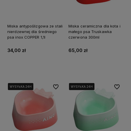
Miska antypoślizgowa ze stali
Miska ceramiczna dla kota i
nierdzewnej dla średniego
małego psa Truskawka
psa inox COPPER 1,1l
czerwona 300ml
34,00 zł
65,00 zł
Do koszyka
Do koszyka
Do ulubionych
Do ulubi
WYSYŁKA 24H
WYSYŁKA 24H
WYSYŁKA 24H
WYSYŁKA 24H
WYSYŁKA 24H
WYSYŁKA 24H