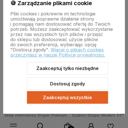
🍪 Zarządzanie plikami cookie
Pliki cookies i pokrewne im technologie
umożliwiają poprawne działanie strony
i pomagają nam dostosować ofertę do Twoich
potrzeb. Możesz zaakceptować wykorzystanie
Wojewódzki Inspektorat Weterynarii w Zielonej Górze
przez nas wszystkich tych plików i przejść
ul. Botaniczna 14 65-306 Zielona Góra
do sklepu lub dostosować użycie plików
tel. 68 453 73 00 tel. 68 453 73 01
do swoich preferencji, wybierając opcję
email:
zielonagora.wiw@wet.zgora.pl
"Dostosuj zgody".
Więcej o plikach cookies
przeczytasz w naszej Polityce prywatności.
GŁÓWNY INSPEKTORAT WETERYNARII
OBRÓT DETALICZNY PRODUKTAMI OTC NA ODLEGŁOŚĆ
Zaakceptuj tylko niezbędne
Dostosuj zgody
Zaakceptuj wszystkie
Sklep internetowy Shoper Premium
Szablon Shoper Modern 3.0™
od GrowCommerce