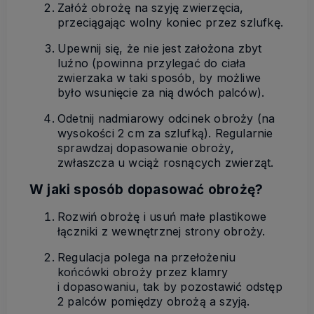
Załóż obrożę na szyję zwierzęcia,
przeciągając wolny koniec przez szlufkę.
Upewnij się, że nie jest założona zbyt
luźno (powinna przylegać do ciała
zwierzaka w taki sposób, by możliwe
było wsunięcie za nią dwóch palców).
Odetnij nadmiarowy odcinek obroży (na
wysokości 2 cm za szlufką). Regularnie
sprawdzaj dopasowanie obroży,
zwłaszcza u wciąż rosnących zwierząt.
W jaki sposób dopasować obrożę?
Rozwiń obrożę i usuń małe plastikowe
łączniki z wewnętrznej strony obroży.
Regulacja polega na przełożeniu
końcówki obroży przez klamry
i dopasowaniu, tak by pozostawić odstęp
2 palców pomiędzy obrożą a szyją.