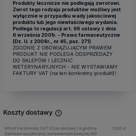
Produkty lecznicze nie podlegają zwrotowi.
Zwrot tego rodzaju produktów możliwy jest
wyłącznie w przypadku wady jakościowej
produktu lub jego niewłaściwego wydania.
Podlega to regulacji art. 96 ustawy z dnia
6 września 2001r. - Prawo farmaceutyczne
(Dz. U. z 2008r., nr 45, poz. 271)
ZGODNIE Z OBOWIĄZUJĄCYM PRAWEM
PRODUKT NIE PODLEGA ODSPRZEDAŻY
DO SKLEPÓW I LECZNIC
WETERYNARYJNYCH - NIE WYSTAWIAMY
FAKTURY VAT (na ten konkretny produkt)!
Koszty dostawy
InPost Paczkomaty 24/7
(Czas dostawy 24 godziny.
12,00 zł
Darmowa wysyłka przy zamówieniach powyżej 250