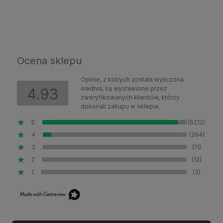
Ocena sklepu
Opinie, z których została wyliczona
średnia, są wystawione przez
4.93
zweryfikowanych klientów, którzy
dokonali zakupu w sklepie.
5
(6212)
4
(394)
3
(11)
2
(12)
1
(3)