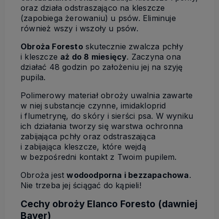
oraz działa odstraszająco na kleszcze
(zapobiega żerowaniu) u psów. Eliminuje
również wszy i wszoły u psów.
Obroża Foresto
skutecznie zwalcza pchły
i kleszcze
aż do 8 miesięcy
. Zaczyna ona
działać 48 godzin po założeniu jej na szyję
pupila.
Polimerowy materiał obroży uwalnia zawarte
w niej substancje czynne, imidakloprid
i flumetrynę, do skóry i sierści psa. W wyniku
ich działania tworzy się warstwa ochronna
zabijająca pchły oraz odstraszająca
i zabijająca kleszcze, które wejdą
w bezpośredni kontakt z Twoim pupilem.
Obroża jest
wodoodporna i bezzapachowa
.
Nie trzeba jej ściągać do kąpieli!
Cechy obroży Elanco Foresto (dawniej
Bayer)