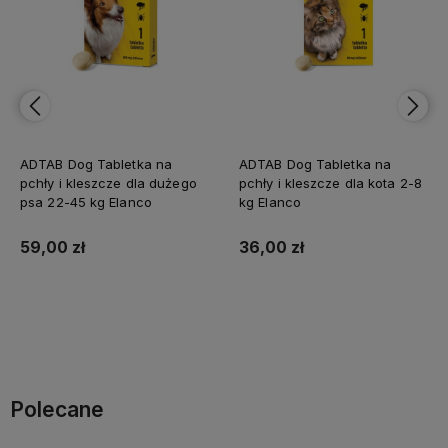
a na
ADTAB Dog Tabletka na
ADTAB Dog Tabletka 
a dużego
pchły i kleszcze dla kota 2-8
pchły i kleszcze dla 
o
kg Elanco
psa 1,3-2,5kg Elanco
36,00 zł
31,00 zł
a
Do koszyka
Do koszyka
Polecane