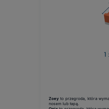
Zoey
to przegroda, która wyma
nosem lub łapą.
Onix
to przegroda, która wymag