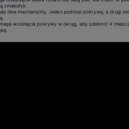
ią smakołyk.
ada dwa mechanizmy. Jeden podnosi pokrywę, a drugi ot
ą.
maga wciśnięcia pokrywy w okrąg, aby odsłonić 4 miejs
pą.