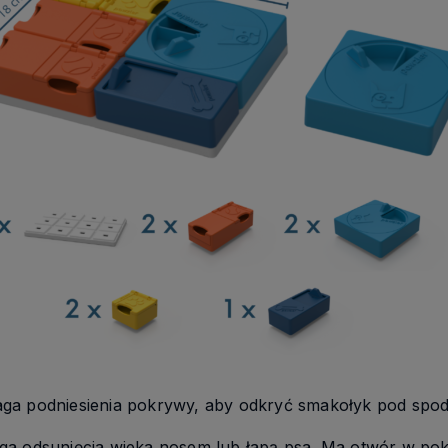
ga podniesienia pokrywy, aby odkryć smakołyk pod spo
a odsunięcia wieka nosem lub łapą psa. Ma otwór w pok