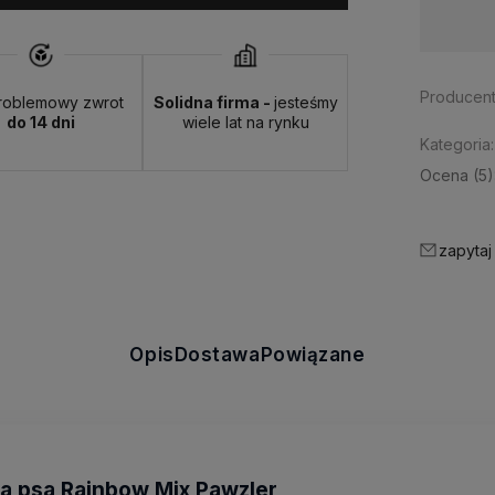
Dostępność:
duża ilość
Producent
roblemowy zwrot
Solidna firma -
jesteśmy
do 14 dni
wiele lat na rynku
Kategoria:
Ocena (5)
zapytaj
Opis
Dostawa
Powiązane
la psa Rainbow Mix Pawzler