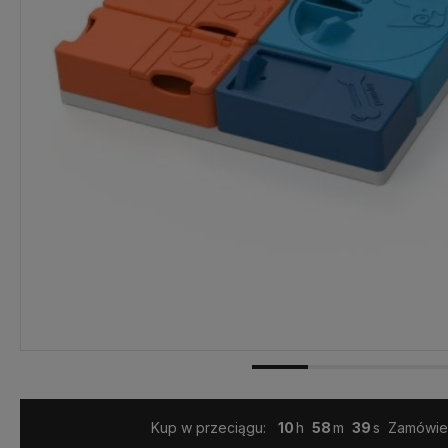
Kup w przeciągu:
10
58
38
Zamówien