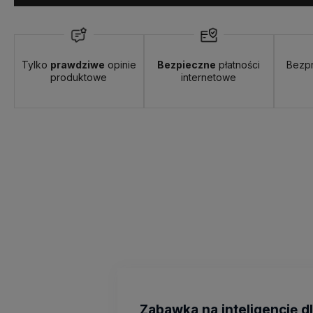
od 12,00 zł
- InPost Paczkomaty 24/7
Tylko
prawdziwe
opinie
Bezpieczne
płatności
Bezp
produktowe
internetowe
Zabawka na inteligencję d