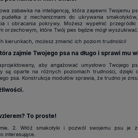
kowa zabawka na inteligencję, która zapewni Twojemu 
sz pudełka z mechanizmami do ukrywania smakołyków
cia i obracania pokrywy. Możesz wypełnić przegródki 
em orzechowym, które Twój pies będzie mógł wyszukiwać
h kierunkach, możesz zmienić ich poziom trudności!
która zajmie Twojego psa na długo i sprawi mu w
 zaprojektowany, aby angażować umysłowo Twojego p
y są oparte na różnych poziomach trudności, dzięki
ego psa. Konstrukcja modułów sprawia, że trudno je zni
liwości.
wzlerem? To proste!
mie. 2. Włóż smakołyki i pozwól swojemu psu je zn
o interesujące.