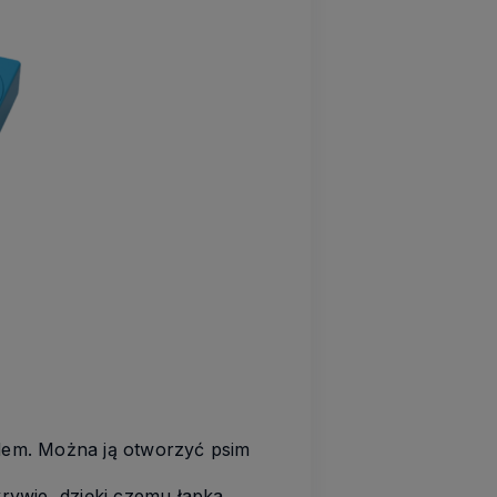
dem. Można ją otworzyć psim
rywie, dzięki czemu łapka