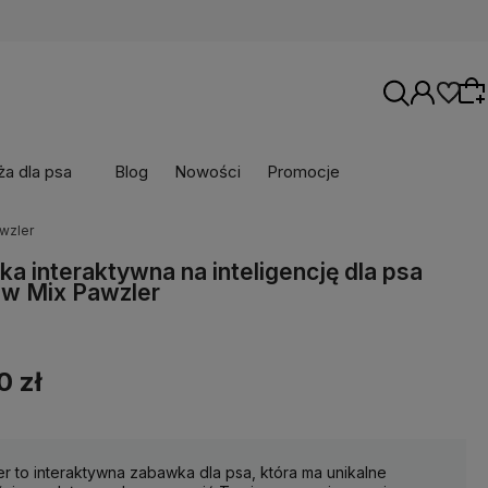
a dla psa
Blog
Nowości
Promocje
awzler
Wybierz coś dla siebie z naszej aktualnej
a interaktywna na inteligencję dla psa
oferty lub zaloguj się, aby przywrócić dodane
ow Mix Pawzler
produkty do listy z poprzedniej sesji.
0 zł
r to interaktywna zabawka dla psa, która ma unikalne