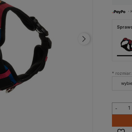
・Ku
Sprawd
*
rozmiar:
-