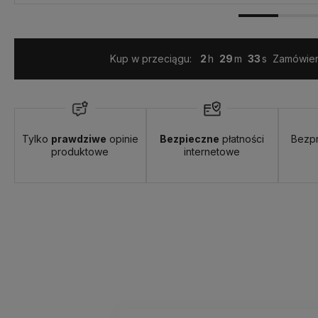
Kup w przeciągu:
2
29
32
Zamówieni
od 12,00 zł
- InPost Paczkomaty 24/7
Tylko
prawdziwe
opinie
Bezpieczne
płatności
Bezp
produktowe
internetowe