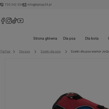
733 242 324
info@tiptop24.pl
Strona główna
Dla psa
Dla kota
TipTop
Dla psa
Szelki dla psa
Szelki dla psa warrior Jo