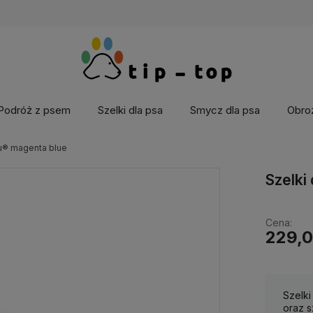
Podróż z psem
Szelki dla psa
Smycz dla psa
Obroż
Qu® magenta blue
Szelki
Cena:
229,0
Szelki
oraz s