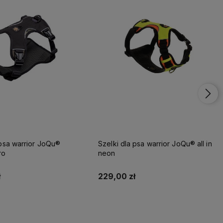
 psa warrior JoQu®
Szelki dla psa warrior JoQu® all in
ro
neon
ł
229,00 zł
Do koszyka
Do koszyka