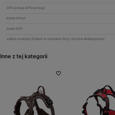
DPD pickup
(DPD pickup)
Kurier InPost
kurier DPD
odbiór osobisty
(Odbiór w siedzibie firmy. Gorzów Wielkopolski)
Inne z tej kategorii
Do ulubionych
Do ulubionyc