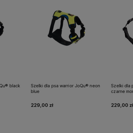
oQu® black
Szelki dla psa warrior JoQu® neon
Szelki dla
blue
czarne mo
229,00 zł
229,00 z
Do koszyka