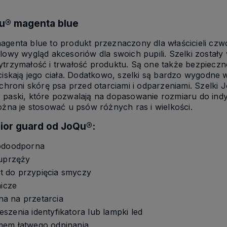
Qu® magenta blue
agenta blue to produkt przeznaczony dla właścicieli czw
lowy wygląd akcesoriów dla swoich pupili. Szelki zostały
ytrzymałość i trwałość produktu. Są one także bezpieczn
ciskają jego ciała. Dodatkowo, szelki są bardzo wygodne w
 chroni skórę psa przed otarciami i odparzeniami. Szelki
 paski, które pozwalają na dopasowanie rozmiaru do indy
ożna je stosować u psów różnych ras i wielkości.
rior guard od JoQu
®
:
wodoodporna
 uprzęży
 do przypięcia smyczy
nicze
a na przetarcia
szenia identyfikatora lub lampki led
mem łatwego odpinania