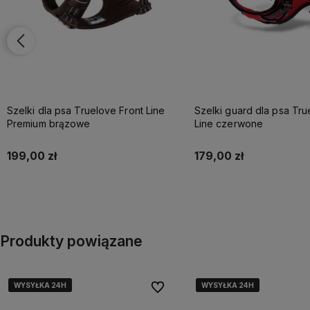
ruelove Front Line
Szelki guard dla psa Truelove Front
Sz
we
Line czerwone
Li
179,00 zł
2
koszyka
Do koszyka
Produkty powiązane
WYSYŁKA 24H
WYSYŁKA 24H
WYSYŁKA 24H
WYSYŁKA 24H
WYSYŁKA 24H
WYSYŁKA 24H
WYSYŁKA 24H
WYSYŁKA 24H
Do ulubionych