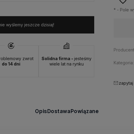
*
- Pole 
e wyślemy jeszcze dzisiaj!
Dostępność:
duża ilość
Producent
roblemowy zwrot
Solidna firma -
jesteśmy
Kategoria:
do 14 dni
wiele lat na rynku
zapytaj
Opis
Dostawa
Powiązane