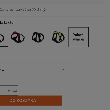
p teraz i zapłać za 30 dni
ź także:
Pokaż 
więcej
+
szt.
DO KOSZYKA