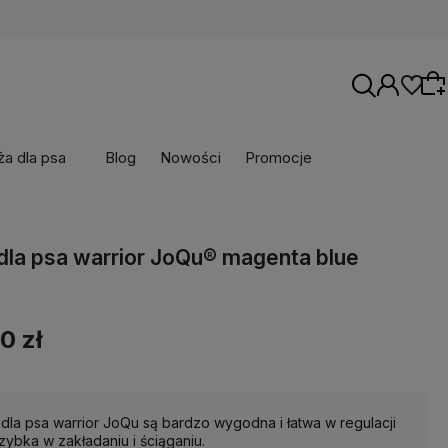
a dla psa
Blog
Nowości
Promocje
Wybierz coś dla siebie z naszej aktualnej
 dla psa warrior JoQu® magenta blue
oferty lub zaloguj się, aby przywrócić dodane
produkty do listy z poprzedniej sesji.
0 zł
 dla psa warrior JoQu są bardzo wygodna i łatwa w regulacji
zybka w zakładaniu i ściąganiu.