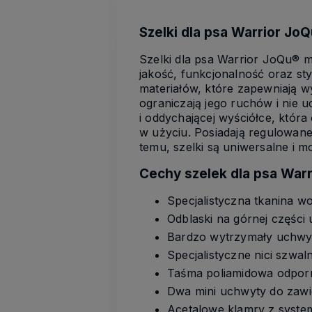
Szelki dla psa Warrior Jo
Szelki dla psa Warrior JoQu® m
jakość, funkcjonalność oraz sty
materiałów, które zapewniają w
ograniczają jego ruchów i nie u
i oddychającej wyściółce, która
w użyciu. Posiadają regulowane
temu, szelki są uniwersalne i m
Cechy szelek dla psa War
Specjalistyczna tkanina 
Odblaski na górnej części
Bardzo wytrzymały uchwyt
Specjalistyczne nici szwal
Taśma poliamidowa odporn
Dwa mini uchwyty do zawie
Acetalowe klamry z syste