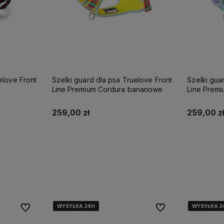
elki guard dla psa Truelove Front
Szelki guard dla psa Truelov
ne Premium Cordura bananowe
Line Premium Cordura liliowe
59,00 zł
259,00 zł
Do koszyka
Do koszyka
WYSYŁKA 24H
WYSYŁKA 24H
WYSYŁKA 24H
WYSYŁKA 24H
WYSYŁKA 2
WYSYŁKA 2
WYSYŁKA 2
WYSYŁKA 2
Do ulubionych
Do ulubionych