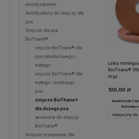
amortyzatorem
Amortyzatory do smyczy dla
psa
Smycze dla psa
BioThane®
smycze BioThane® dla
psa miniaturowego i
Linka treningo
małego
BioThane® (16
smycze BioThane® dla
brąz
małego i średniego
100,00 zł
psa
smycze BioThane®
karabińczyk ( w
końcową ce
dla dużego psa
klasyczny do 
akcesoria do smyczy
BioThane®
Do 
Smycze przepinane dla