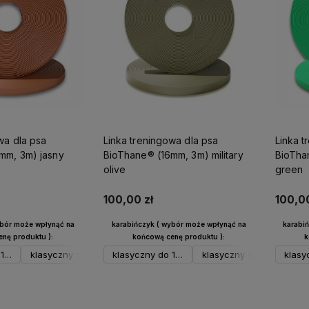
wa dla psa
Linka treningowa dla psa
Linka t
mm, 3m) jasny
BioThane® (16mm, 3m) military
BioTha
olive
green
100,00 zł
100,00
ybór może wpłynąć na
karabińczyk ( wybór może wpłynąć na
karabi
nę produktu ):
końcową cenę produktu ):
k
17 kg srebrny
klasyczny do 17 kg czarny
klasyczny do 17 kg srebrny
klasyczny do 17 kg neo
klasyczny do 17 kg czar
spustowy do 23 kg sre
klasy
kla
sp
koszyka
Do koszyka