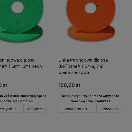
reningowa dla psa
Linka treningowa dla psa
ne® (16mm, 3m) neon
BioThane® (16mm, 3m)
pomarańczowa
 zł
100,00 zł
ńczyk ( wybór może wpłynąć na
karabińczyk ( wybór może wpłynąć na
ońcową cenę produktu ):
końcową cenę produktu ):
ny
brny
czny do 17 kg srebrny
syczny do 17 kg neo
ustowy do 12 kg neo
klasyczny do 17 kg czarny
spustowy do 23 kg srebrny
spustowy do 12 kg czarny
klasyczny do 17 kg srebrny
klasyczny do 17 kg neo
spustowy do 12 kg neo
klasyczny 23-26 kg czarny
klasyczny do 17 
spustowy do 23
spustowy do 
klasyczny d
Do koszyka
Do koszyka