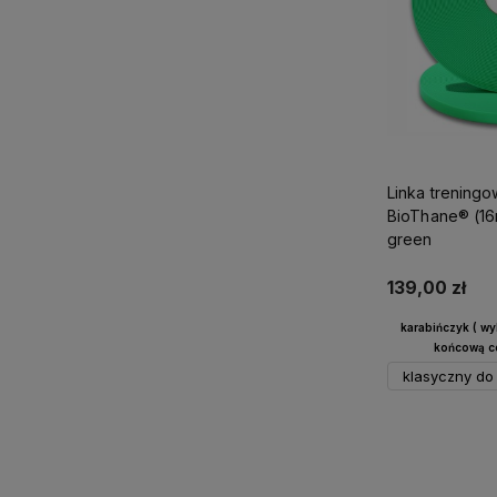
Linka treningo
BioThane® (1
green
139,00 zł
karabińczyk ( w
końcową ce
klasyczny do 
Do 