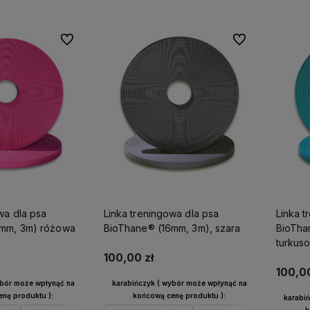
Do ulubionych
Do ulubionych
wa dla psa
Linka treningowa dla psa
Linka t
6mm, 3m) różowa
BioThane® (16mm, 3m), szara
BioTha
turkus
100,00 zł
100,00
ybór może wpłynąć na
karabińczyk ( wybór może wpłynąć na
nę produktu ):
końcową cenę produktu ):
karabi
k