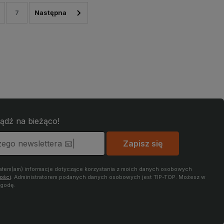
7
bądź na bieżąco!
Zapisz się
iałem(am) informacje dotyczące korzystania z moich danych osobowych
ości
. Administratorem podanych danych osobowych jest TIP-TOP. Możesz w
zgodę.