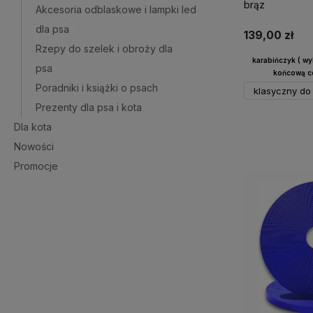
brąz
Akcesoria odblaskowe i lampki led
dla psa
139,00 zł
Rzepy do szelek i obroży dla
karabińczyk ( w
psa
końcową ce
Poradniki i książki o psach
klasyczny do 
Prezenty dla psa i kota
Dla kota
Do 
Nowości
Promocje