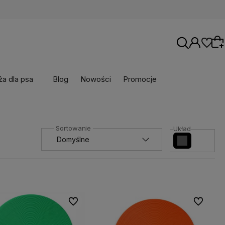
a dla psa
Blog
Nowości
Promocje
Wybierz coś dla siebie z naszej aktualnej
Układ
oferty lub zaloguj się, aby przywrócić dodane
produkty do listy z poprzedniej sesji.
Do ulubionych
Do ulubio