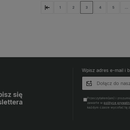
1
2
3
4
5
...
Wpisz adres e-mail i 
pisz się
Przeczytałem(am) i zrozum
lettera
zawarte w
polityce prywatn
każdym czasie wycofać tę 