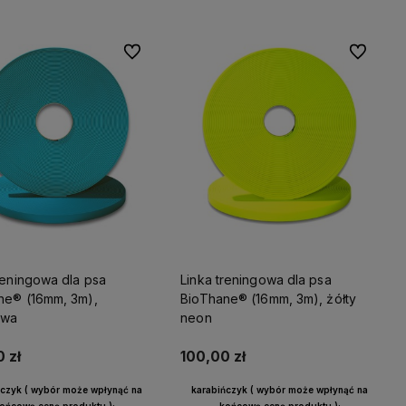
Do ulubionych
Do ulubio
reningowa dla psa
Linka treningowa dla psa
ne® (16mm, 3m),
BioThane® (16mm, 3m), żółty
owa
neon
 zł
100,00 zł
ńczyk ( wybór może wpłynąć na
karabińczyk ( wybór może wpłynąć na
ońcową cenę produktu ):
końcową cenę produktu ):