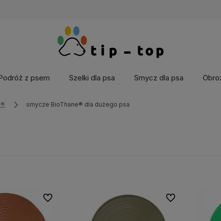
Podróż z psem
Szelki dla psa
Smycz dla psa
Obroż
e®
smycze BioThane® dla dużego psa
Do ulubionych
Do ulubionych