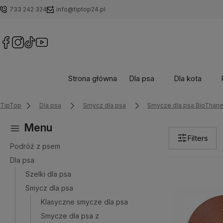
733 242 324
info@tiptop24.pl
Strona główna
Dla psa
Dla kota
TipTop
Dla psa
Smycz dla psa
Smycze dla psa BioThan
Menu
Filters
Podróż z psem
Dla psa
Szelki dla psa
Smycz dla psa
Klasyczne smycze dla psa
Smycze dla psa z