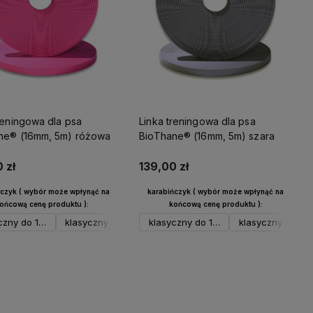
reningowa dla psa
Linka treningowa dla psa
ne® (16mm, 5m) różowa
BioThane® (16mm, 5m) szara
 zł
139,00 zł
ńczyk ( wybór może wpłynąć na
karabińczyk ( wybór może wpłynąć na
ońcową cenę produktu ):
końcową cenę produktu ):
czny do 17 kg srebrny
klasyczny do 17 kg czarny
klasyczny do 17 kg srebrny
klasyczny do 17 kg neo
klasyczny do 17 
spustowy do 23
ny
brny
syczny do 17 kg neo
ustowy do 12 kg neo
spustowy do 23 kg srebrny
spustowy do 12 kg czarny
spustowy do 12 kg neo
klasyczny 23-26 kg czarny
spustowy do 
klasyczny d
Do koszyka
Do koszyka