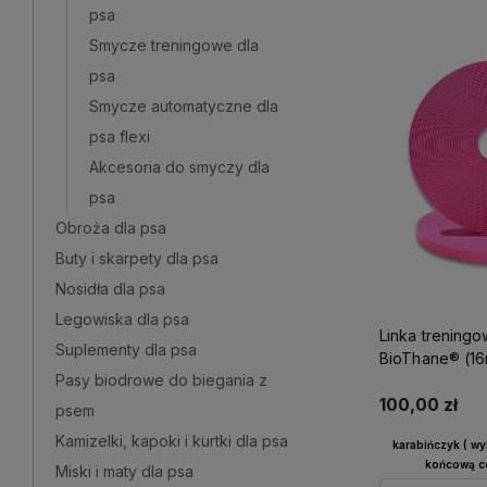
psa
Smycze treningowe dla
psa
Smycze automatyczne dla
psa flexi
Akcesoria do smyczy dla
psa
Obroża dla psa
Buty i skarpety dla psa
Nosidła dla psa
Legowiska dla psa
Linka treningo
Suplementy dla psa
BioThane® (1
Pasy biodrowe do biegania z
100,00 zł
psem
Kamizelki, kapoki i kurtki dla psa
karabińczyk ( w
końcową ce
Miski i maty dla psa