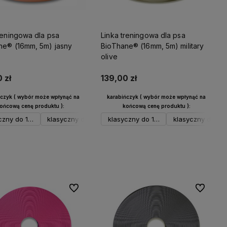
reningowa dla psa
Linka treningowa dla psa
ne® (16mm, 5m) jasny
BioThane® (16mm, 5m) military
olive
 zł
139,00 zł
ńczyk ( wybór może wpłynąć na
karabińczyk ( wybór może wpłynąć na
ońcową cenę produktu ):
końcową cenę produktu ):
brny
ustowy do 12 kg neo
spustowy do 12 kg czarny
klasyczny 23-26 kg czarny
klasyczny d
ny
czny do 17 kg srebrny
syczny do 17 kg neo
klasyczny do 17 kg czarny
spustowy do 23 kg srebrny
klasyczny do 17 kg srebrny
klasyczny do 17 kg neo
spustowy do 12 kg neo
klasyczny do 17 
spustowy do 23
spustowy do 
Do koszyka
Do koszyka
Do ulubionych
Do ulubio