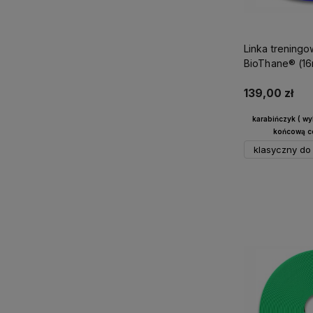
Linka treningo
BioThane® (16
139,00 zł
karabińczyk ( w
końcową ce
klasyczny do 
Do 