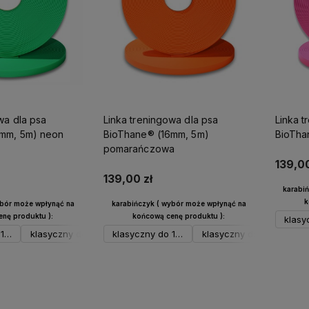
wa dla psa
Linka treningowa dla psa
Linka t
6mm, 5m) neon
BioThane® (16mm, 5m)
BioTha
pomarańczowa
139,00
139,00 zł
karabi
k
ybór może wpłynąć na
karabińczyk ( wybór może wpłynąć na
nę produktu ):
końcową cenę produktu ):
klasy
17 kg srebrny
klasyczny do 17 kg czarny
klasyczny do 17 kg srebrny
klasyczny do 17 kg neo
klasyczny do 17 kg czar
spustowy do 23 kg sre
kla
sp
koszyka
Do koszyka