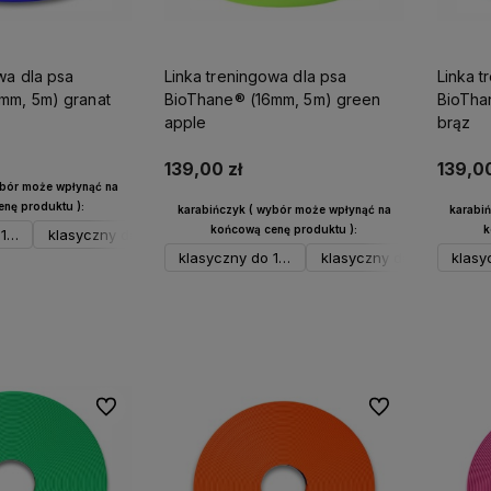
wa dla psa
Linka treningowa dla psa
Linka t
mm, 5m) granat
BioThane® (16mm, 5m) green
BioTha
apple
brąz
139,00 zł
139,00
ybór może wpłynąć na
nę produktu ):
karabińczyk ( wybór może wpłynąć na
karabi
końcową cenę produktu ):
k
17 kg srebrny
klasyczny do 17 kg czarny
klasyczny do 17 kg neo
spustowy do 23 kg sre
sp
klasyczny do 17 kg srebrny
klasyczny do 17 kg czar
klasy
kla
koszyka
Do koszyka
Do ulubionych
Do ulubionych