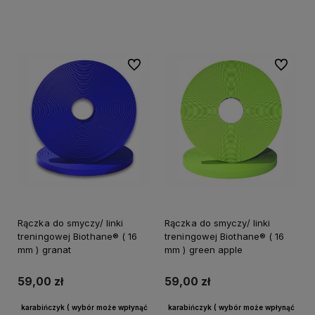
Do koszyka
Do koszyka
Do ulubionych
Do ulubi
Rączka do smyczy/ linki
Rączka do smyczy/ linki
treningowej Biothane® ( 16
treningowej Biothane® ( 16
mm ) granat
mm ) green apple
59,00 zł
59,00 zł
karabińczyk ( wybór może wpłynąć
karabińczyk ( wybór może wpłynąć