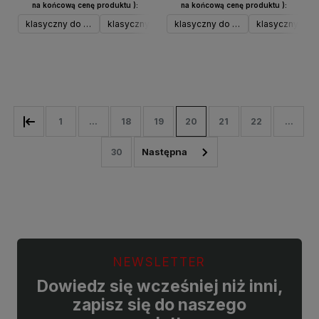
na końcową cenę produktu ):
na końcową cenę produktu ):
klasyczny do 17 kg srebrny
klasyczny do 17 kg czarny
klasyczny do 17 kg srebrny
klasyczny do 17 kg neo
klasyczny do 1
klasyczny 
Do koszyka
Do koszyka
1
...
18
19
20
21
22
...
30
NEWSLETTER
Dowiedz się wcześniej niż inni,
zapisz się do naszego