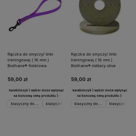
Rączka do smyczy/ linki
Rączka do smyczy/ linki
treningowej ( 16 mm )
treningowej ( 16 mm )
Biothane® fioletowa
Biothane® military olive
59,00 zł
59,00 zł
karabińczyk ( wybór może wpłynąć
karabińczyk ( wybór może wpłynąć
na końcową cenę produktu ):
na końcową cenę produktu ):
klasyczny do 17 kg srebrny
klasyczny do 17 kg czarny
klasyczny do 17 kg srebrny
klasyczny do 17 kg neo
klasyczny do 1
klasyczny 
Do koszyka
Do koszyka