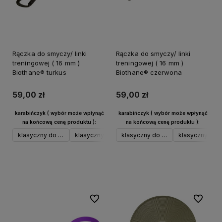
Rączka do smyczy/ linki
Rączka do smyczy/ linki
treningowej ( 16 mm )
treningowej ( 16 mm )
Biothane® turkus
Biothane® czerwona
59,00 zł
59,00 zł
karabińczyk ( wybór może wpłynąć
karabińczyk ( wybór może wpłynąć
na końcową cenę produktu ):
na końcową cenę produktu ):
klasyczny do 17 kg srebrny
klasyczny do 17 kg czarny
klasyczny do 17 kg srebrny
klasyczny do 17 kg neo
klasyczny do 1
klasyczny 
Do koszyka
Do koszyka
Do ulubionych
Do ulubi