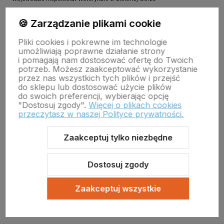
ul. Botaniczna 14 65-306 Zielona Góra
tel. 68 453 73 00 tel. 68 453 73 01
🍪 Zarządzanie plikami cookie
email:
zielonagora.wiw@wet.zgora.pl
Pliki cookies i pokrewne im technologie
GŁÓWNY INSPEKTORAT WETERYNARII
umożliwiają poprawne działanie strony
OBRÓT DETALICZNY PRODUKTAMI OTC NA ODLEGŁOŚĆ
i pomagają nam dostosować ofertę do Twoich
potrzeb. Możesz zaakceptować wykorzystanie
przez nas wszystkich tych plików i przejść
do sklepu lub dostosować użycie plików
do swoich preferencji, wybierając opcję
"Dostosuj zgody".
Więcej o plikach cookies
przeczytasz w naszej Polityce prywatności.
Zaakceptuj tylko niezbędne
Sklep internetowy Shoper Premium
Szablon Shoper Modern 3.0™
od GrowCommerce
Dostosuj zgody
Zaakceptuj wszystkie