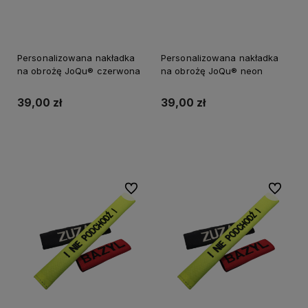
Personalizowana nakładka
Personalizowana nakładka
na obrożę JoQu® czerwona
na obrożę JoQu® neon
39,00 zł
39,00 zł
Do koszyka
Do koszyka
Do ulubionych
Do ulubi