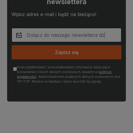
newslettera
Wpisz adres e-mail i bądź na bieżąco!
Zapisz się
Przeczytałem(am) i zrozumiałem(am) informacje dotyczące
korzystania z moich danych osobowych zawarte w
polityce
prywatności
. Administratorem podanych danych osobowych jest
TIP-TOP. Możesz w każdym czasie wycofać tę zgodę.