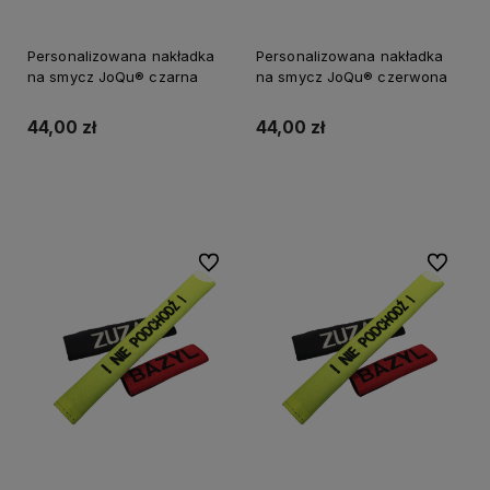
Personalizowana nakładka
Personalizowana nakładka
na smycz JoQu® czarna
na smycz JoQu® czerwona
44,00 zł
44,00 zł
Do koszyka
Do koszyka
Do ulubionych
Do ulubi