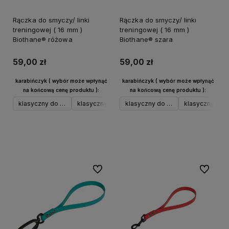
Rączka do smyczy/ linki
Rączka do smyczy/ linki
treningowej ( 16 mm )
treningowej ( 16 mm )
Biothane® różowa
Biothane® szara
59,00 zł
59,00 zł
karabińczyk ( wybór może wpłynąć
karabińczyk ( wybór może wpłynąć
na końcową cenę produktu ):
na końcową cenę produktu ):
klasyczny do 17 kg srebrny
klasyczny do 17 kg czarny
klasyczny do 17 kg srebrny
klasyczny do 17 kg neo
klasyczny do 1
klasyczny 
Do koszyka
Do koszyka
Do ulubionych
Do ulubi