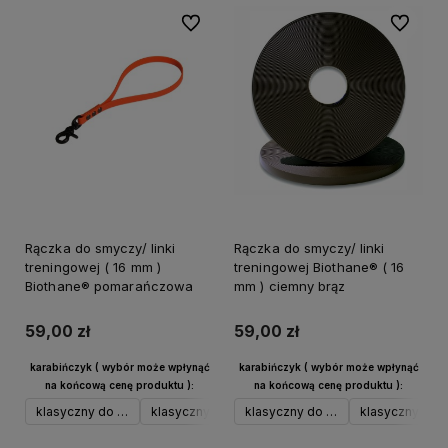
Do ulubionych
Do ulubi
Rączka do smyczy/ linki
Rączka do smyczy/ linki
treningowej ( 16 mm )
treningowej Biothane® ( 16
Biothane® pomarańczowa
mm ) ciemny brąz
59,00 zł
59,00 zł
karabińczyk ( wybór może wpłynąć
karabińczyk ( wybór może wpłynąć
na końcową cenę produktu ):
na końcową cenę produktu ):
klasyczny do 17 kg srebrny
klasyczny do 17 kg czarny
klasyczny do 17 kg srebrny
klasyczny do 17 kg neo
klasyczny do 1
klasyczny 