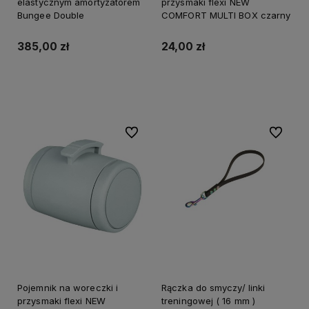
elastycznym amortyzatorem
przysmaki flexi NEW
Bungee Double
COMFORT MULTI BOX czarny
385,00 zł
24,00 zł
Do koszyka
Do koszyka
Do ulubionych
Do ulubi
Pojemnik na woreczki i
Rączka do smyczy/ linki
przysmaki flexi NEW
treningowej ( 16 mm )