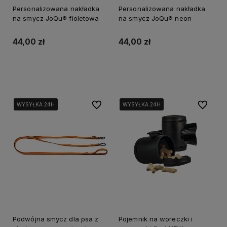
Personalizowana nakładka
Personalizowana nakładka
na smycz JoQu® fioletowa
na smycz JoQu® neon
44,00 zł
44,00 zł
Do koszyka
Do koszyka
Do ulubionych
Do ulubi
WYSYŁKA 24H
WYSYŁKA 24H
WYSYŁKA 24H
WYSYŁKA 24H
WYSYŁKA 24H
WYSYŁKA 24H
Podwójna smycz dla psa z
Pojemnik na woreczki i