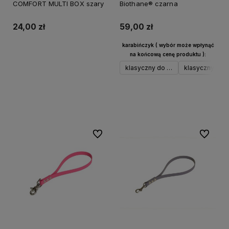
COMFORT MULTI BOX szary
Biothane® czarna
24,00 zł
59,00 zł
karabińczyk ( wybór może wpłynąć
na końcową cenę produktu ):
Do koszyka
klasyczny do 17 kg srebrny
klasyczny do 1
Do koszyka
Do ulubionych
Do ulubi