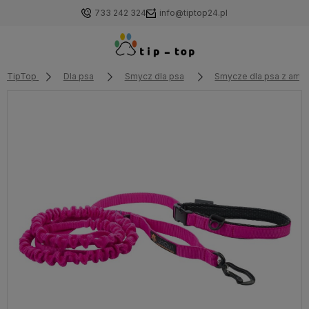
733 242 324
info@tiptop24.pl
TipTop
Dla psa
Smycz dla psa
Smycze dla psa z amo