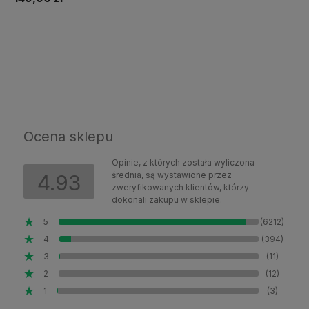
Do koszyka
Ocena sklepu
Opinie, z których została wyliczona
średnia, są wystawione przez
4.93
zweryfikowanych klientów, którzy
dokonali zakupu w sklepie.
5
(6212)
4
(394)
3
(11)
2
(12)
1
(3)