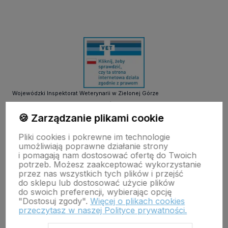
Wojewódzki Inspektorat Weterynarii w Zielonej Górze
ul. Botaniczna 14 65-306 Zielona Góra
tel. 68 453 73 00 tel. 68 453 73 01
🍪 Zarządzanie plikami cookie
email:
zielonagora.wiw@wet.zgora.pl
Pliki cookies i pokrewne im technologie
GŁÓWNY INSPEKTORAT WETERYNARII
umożliwiają poprawne działanie strony
OBRÓT DETALICZNY PRODUKTAMI OTC NA ODLEGŁOŚĆ
i pomagają nam dostosować ofertę do Twoich
potrzeb. Możesz zaakceptować wykorzystanie
przez nas wszystkich tych plików i przejść
do sklepu lub dostosować użycie plików
do swoich preferencji, wybierając opcję
"Dostosuj zgody".
Więcej o plikach cookies
przeczytasz w naszej Polityce prywatności.