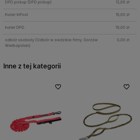
DPD pickup
(DPD pickup)
12,00 zł
Kurier InPost
15,00 zł
kurier DPD
19,00 zł
odbiór osobisty
(Odbiór w siedzibie firmy. Gorzów
0,00 zł
Wielkopolski)
Inne z tej kategorii
bionych
Do ulubionych
Do ulubi