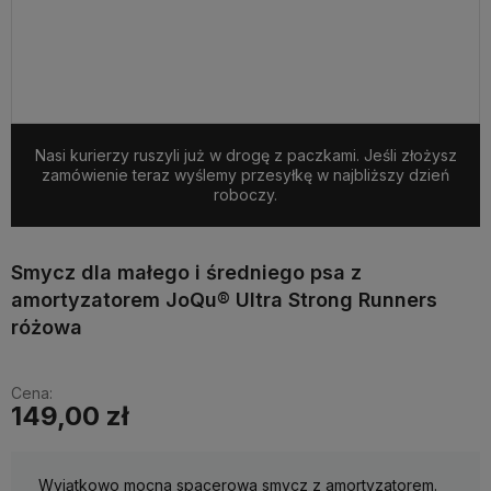
Nasi kurierzy ruszyli już w drogę z paczkami. Jeśli złożysz
zamówienie teraz wyślemy przesyłkę w najbliższy dzień
roboczy.
Smycz dla małego i średniego psa z
amortyzatorem JoQu® Ultra Strong Runners
różowa
Cena:
149,00 zł
Wyjątkowo mocna spacerowa smycz z amortyzatorem.