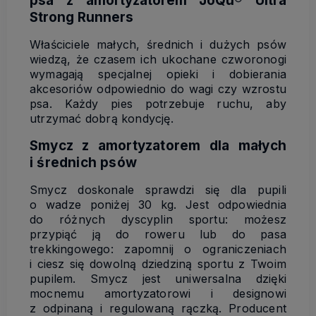
psa z amortyzatorem JoQu® Ultra
Strong Runners
Właściciele małych, średnich i dużych psów
wiedzą, że czasem ich ukochane czworonogi
wymagają specjalnej opieki i dobierania
akcesoriów odpowiednio do wagi czy wzrostu
psa. Każdy pies potrzebuje ruchu, aby
utrzymać dobrą kondycję.
Smycz z amortyzatorem dla małych
i średnich psów
Smycz doskonale sprawdzi się dla pupili
o wadze poniżej 30 kg. Jest odpowiednia
do różnych dyscyplin sportu: możesz
przypiąć ją do roweru lub do pasa
trekkingowego: zapomnij o ograniczeniach
i ciesz się dowolną dziedziną sportu z Twoim
pupilem. Smycz jest uniwersalna dzięki
mocnemu amortyzatorowi i designowi
z odpinaną i regulowaną rączką. Producent