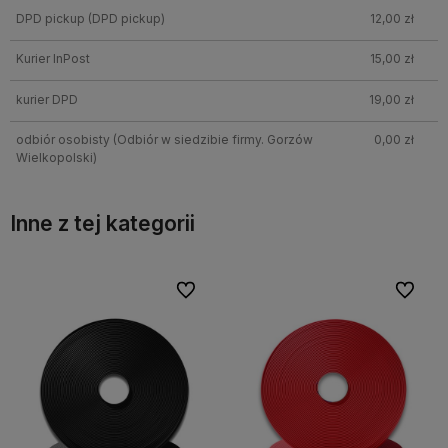
DPD pickup
(DPD pickup)
12,00 zł
Kurier InPost
15,00 zł
kurier DPD
19,00 zł
odbiór osobisty
(Odbiór w siedzibie firmy. Gorzów
0,00 zł
Wielkopolski)
Inne z tej kategorii
bionych
Do ulubionych
Do ulubi