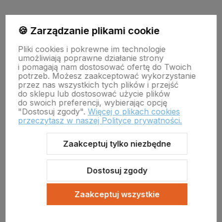
🍪 Zarządzanie plikami cookie
Pliki cookies i pokrewne im technologie
umożliwiają poprawne działanie strony
i pomagają nam dostosować ofertę do Twoich
potrzeb. Możesz zaakceptować wykorzystanie
Wojewódzki Inspektorat Weterynarii w Zielonej Górze
przez nas wszystkich tych plików i przejść
ul. Botaniczna 14 65-306 Zielona Góra
do sklepu lub dostosować użycie plików
tel. 68 453 73 00 tel. 68 453 73 01
do swoich preferencji, wybierając opcję
email:
zielonagora.wiw@wet.zgora.pl
"Dostosuj zgody".
Więcej o plikach cookies
przeczytasz w naszej Polityce prywatności.
GŁÓWNY INSPEKTORAT WETERYNARII
OBRÓT DETALICZNY PRODUKTAMI OTC NA ODLEGŁOŚĆ
Zaakceptuj tylko niezbędne
Dostosuj zgody
Zaakceptuj wszystkie