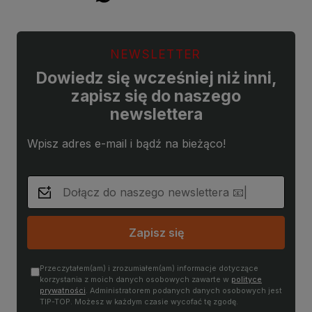
NEWSLETTER
Dowiedz się wcześniej niż inni,
zapisz się do naszego
newslettera
Wpisz adres e-mail i bądź na bieżąco!
Zapisz się
Przeczytałem(am) i zrozumiałem(am) informacje dotyczące
korzystania z moich danych osobowych zawarte w
polityce
prywatności
. Administratorem podanych danych osobowych jest
TIP-TOP. Możesz w każdym czasie wycofać tę zgodę.