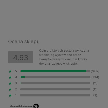
Do koszyka
Ocena sklepu
Opinie, z których została wyliczona
średnia, są wystawione przez
4.93
zweryfikowanych klientów, którzy
dokonali zakupu w sklepie.
5
(6212)
4
(394)
3
(11)
2
(12)
1
(3)