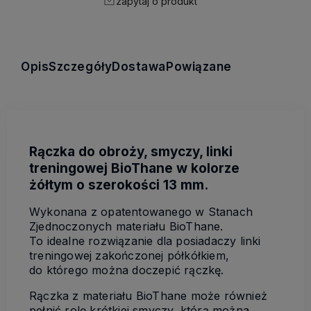
zapytaj o produkt
Opis
Szczegóły
Dostawa
Powiązane
Rączka do obroży, smyczy, linki
treningowej BioThane w kolorze
żółtym o szerokości 13 mm.
Wykonana z opatentowanego w Stanach
Zjednoczonych materiału BioThane.
To idealne rozwiązanie dla posiadaczy linki
treningowej zakończonej półkółkiem,
do którego można doczepić rączkę.
Rączka z materiału BioThane może również
pełnić rolę krótkiej smyczy, którą można