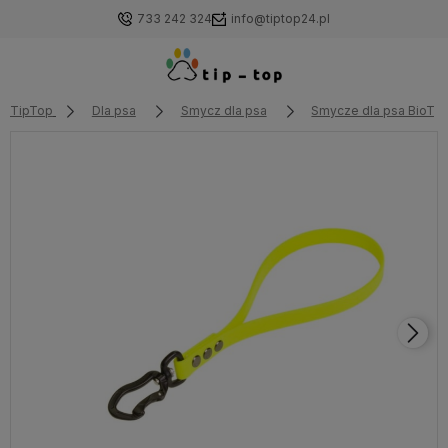
733 242 324
info@tiptop24.pl
TipTop
Dla psa
Smycz dla psa
Smycze dla psa BioTh