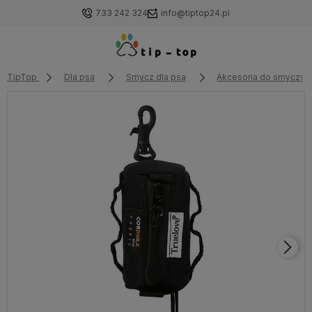
733 242 324
info@tiptop24.pl
TipTop
Dla psa
Smycz dla psa
Akcesoria do smyczy d