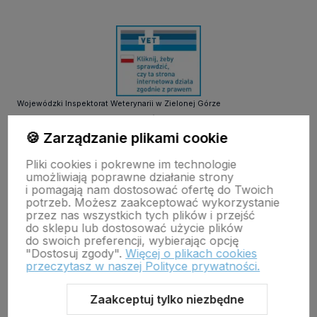
Wojewódzki Inspektorat Weterynarii w Zielonej Górze
ul. Botaniczna 14 65-306 Zielona Góra
tel. 68 453 73 00 tel. 68 453 73 01
🍪 Zarządzanie plikami cookie
email:
zielonagora.wiw@wet.zgora.pl
Pliki cookies i pokrewne im technologie
GŁÓWNY INSPEKTORAT WETERYNARII
umożliwiają poprawne działanie strony
OBRÓT DETALICZNY PRODUKTAMI OTC NA ODLEGŁOŚĆ
i pomagają nam dostosować ofertę do Twoich
potrzeb. Możesz zaakceptować wykorzystanie
przez nas wszystkich tych plików i przejść
do sklepu lub dostosować użycie plików
do swoich preferencji, wybierając opcję
"Dostosuj zgody".
Więcej o plikach cookies
przeczytasz w naszej Polityce prywatności.
Zaakceptuj tylko niezbędne
Sklep internetowy Shoper Premium
Szablon Shoper Modern 3.0™