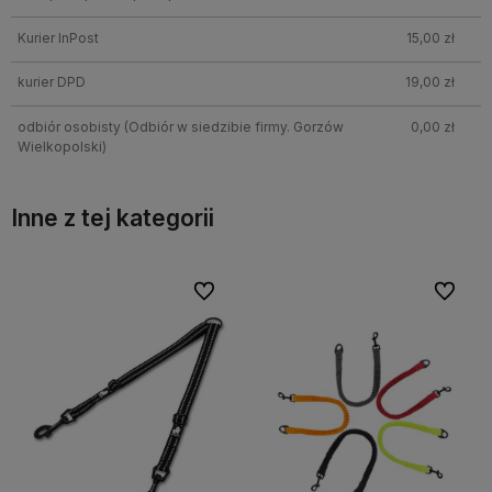
Kurier InPost
15,00 zł
kurier DPD
19,00 zł
odbiór osobisty
(Odbiór w siedzibie firmy. Gorzów
0,00 zł
Wielkopolski)
Inne z tej kategorii
bionych
Do ulubionych
Do ulubi