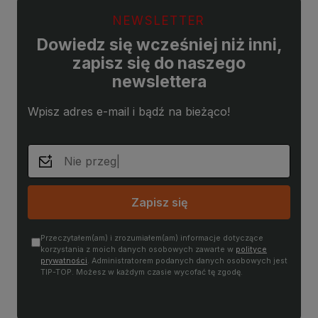
NEWSLETTER
Dowiedz się wcześniej niż inni,
zapisz się do naszego
newslettera
Wpisz adres e-mail i bądź na bieżąco!
Zapisz się
Przeczytałem(am) i zrozumiałem(am) informacje dotyczące
korzystania z moich danych osobowych zawarte w
polityce
prywatności
. Administratorem podanych danych osobowych jest
TIP-TOP. Możesz w każdym czasie wycofać tę zgodę.