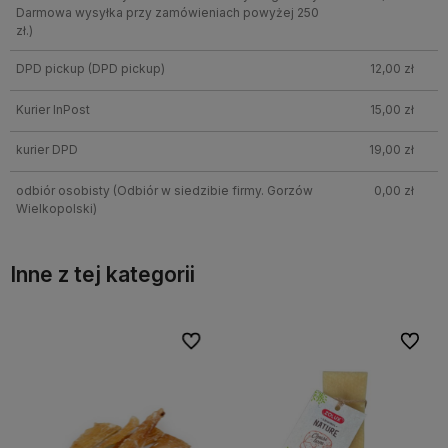
Darmowa wysyłka przy zamówieniach powyżej 250
zł.)
DPD pickup
(DPD pickup)
12,00 zł
Kurier InPost
15,00 zł
kurier DPD
19,00 zł
odbiór osobisty
(Odbiór w siedzibie firmy. Gorzów
0,00 zł
Wielkopolski)
Inne z tej kategorii
bionych
Do ulubionych
Do ulubi