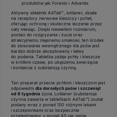
produktów jak Foresto i Advantix
Aktywny składnik AdTab™, lotilaner, działa
na receptory nerwowe kleszczy i pcheł,
oferując ochronę i skuteczne leczenie przez
cały miesiąc. Dzięki niewielkim rozmiarom,
postaci do rozgryzania i żucia oraz
atrakcyjnemu mięsnemu smakowi, ten środek
do stosowania wewnętrznego dla psów jest
bardzo dobrze akceptowany i łatwy
do podania. Tabletka zabija pchły i kleszcze
w krótkim czasie, po ukąszeniu zwierzęcia
i kontakcie z substancją czynną.
Ten preparat przeciw pchłom i kleszczom jest
odpowiedni
dla dorosłych psów
i szczeniąt
od 8 tygodnia
życia. Lotilaner (substancja
czynna zawarta w tabletkach AdTab™) został
podany wraz z ponad 100 różnymi lekami
i szczepionkami oraz bezpiecznie
przetestowany u ponad 40 ras psów.