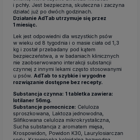
i pchły. Jest bezpieczna, skuteczna i zaczyna
działać już po dwóch godzinach.
Działanie AdTab utrzymuje się przez
1 miesiąc.
Lek jest odpowiedni dla wszystkich psów
w wieku od 8 tygodnia i o masie ciała od 1,3
kg i został przebadany pod kątem
bezpieczeństwa, a w badaniach klinicznych
nie zaobserwowano interakcji substancji
czynnej z innymi lekami często stosowanymi
u psów.
AdTab to szybkie i wygodne
rozwiązanie dostępne bez recepty.
Substancja czynna: 1 tabletka zawiera:
lotilaner 56mg.
Substancje pomocnicze:
Celuloza
sproszkowana, Laktoza jednowodna,
Silifikowana celuloza mikrokrystaliczna,
Sucha substancja z aromatem mięsa,
Krospowidon, Powidon K30, Laurylosiarczan
sodu ,Krzemionka koloidalna bezwodna,