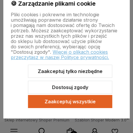
🍪 Zarządzanie plikami cookie
Pliki cookies i pokrewne im technologie
umożliwiają poprawne działanie strony
i pomagają nam dostosować ofertę do Twoich
potrzeb. Możesz zaakceptować wykorzystanie
Wojewódzki Inspektorat Weterynarii w Zielonej Górze
przez nas wszystkich tych plików i przejść
ul. Botaniczna 14 65-306 Zielona Góra
do sklepu lub dostosować użycie plików
tel. 68 453 73 00 tel. 68 453 73 01
do swoich preferencji, wybierając opcję
email:
zielonagora.wiw@wet.zgora.pl
"Dostosuj zgody".
Więcej o plikach cookies
przeczytasz w naszej Polityce prywatności.
GŁÓWNY INSPEKTORAT WETERYNARII
OBRÓT DETALICZNY PRODUKTAMI OTC NA ODLEGŁOŚĆ
Zaakceptuj tylko niezbędne
Dostosuj zgody
Zaakceptuj wszystkie
Sklep internetowy Shoper Premium
Szablon Shoper Modern 3.0™
od GrowCommerce