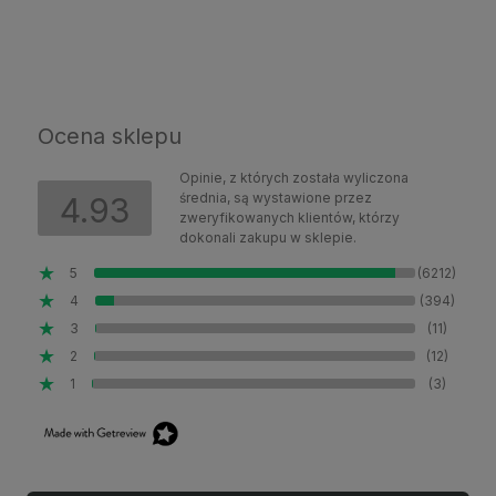
Ocena sklepu
Opinie, z których została wyliczona
średnia, są wystawione przez
4.93
zweryfikowanych klientów, którzy
dokonali zakupu w sklepie.
5
(6212)
4
(394)
3
(11)
2
(12)
1
(3)