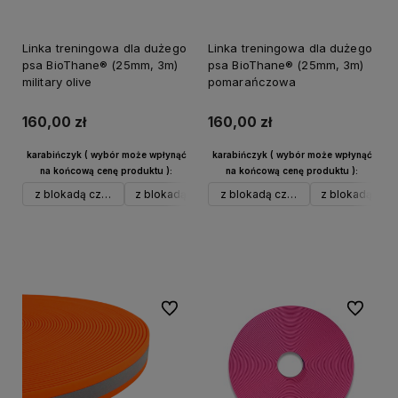
Linka treningowa dla dużego
Linka treningowa dla dużego
psa BioThane® (25mm, 3m)
psa BioThane® (25mm, 3m)
military olive
pomarańczowa
160,00 zł
160,00 zł
karabińczyk ( wybór może wpłynąć
karabińczyk ( wybór może wpłynąć
na końcową cenę produktu ):
na końcową cenę produktu ):
z blokadą czarny alu
z blokadą srebrny alu
z blokadą czarny alu
w typie Frog do 40 kg czarny
z blokadą sreb
Do koszyka
Do koszyka
Do ulubionych
Do ulubi