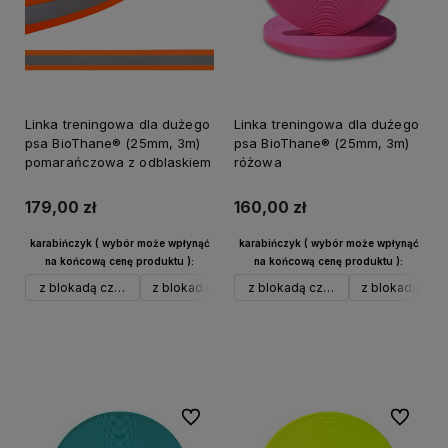
Linka treningowa dla dużego
Linka treningowa dla dużego
psa BioThane® (25mm, 3m)
psa BioThane® (25mm, 3m)
pomarańczowa z odblaskiem
różowa
179,00 zł
160,00 zł
karabińczyk ( wybór może wpłynąć
karabińczyk ( wybór może wpłynąć
na końcową cenę produktu ):
na końcową cenę produktu ):
z blokadą czarny alu
z blokadą srebrny alu
z blokadą czarny alu
w typie Frog do 40 kg czarny
z blokadą sreb
Do koszyka
Do koszyka
Do ulubionych
Do ulubi