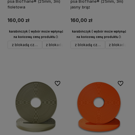
psa BioThane® (25mm, 3m)
psa BioThane® (25mm, 3m)
fioletowa
jasny brąz
160,00 zł
160,00 zł
karabińczyk ( wybór może wpłynąć
karabińczyk ( wybór może wpłynąć
na końcową cenę produktu ):
na końcową cenę produktu ):
z blokadą czarny alu
z blokadą srebrny alu
z blokadą czarny alu
w typie Frog do 40 kg czarny
z blokadą sreb
Do koszyka
Powiadom o dostępności
Do ulubionych
Do ulubi