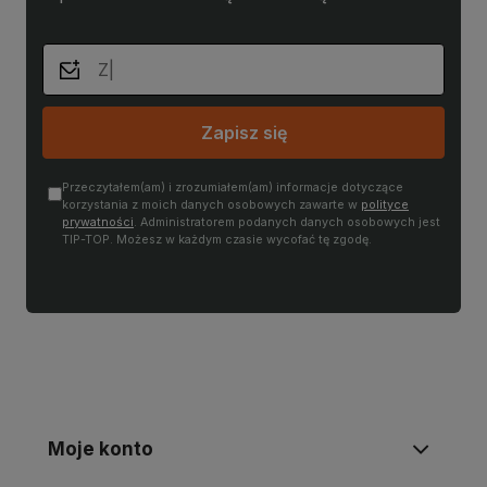
Zapisz się
Przeczytałem(am) i zrozumiałem(am) informacje dotyczące
korzystania z moich danych osobowych zawarte w
polityce
prywatności
. Administratorem podanych danych osobowych jest
TIP-TOP. Możesz w każdym czasie wycofać tę zgodę.
Moje konto