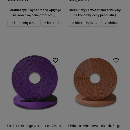
karabińczyk ( wybór może wpłynąć
karabińczyk ( wybór może wpłynąć
na końcową cenę produktu ):
na końcową cenę produktu ):
z blokadą czarny alu
z blokadą srebrny alu
z blokadą czarny alu
w typie Frog do 40 kg czarny
z blokadą sreb
Do koszyka
Do koszyka
Do ulubionych
Do ulubi
Linka treningowa dla dużego
Linka treningowa dla dużego