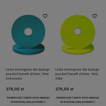
Do koszyka
Do koszyka
Do ulubionych
Do ulubi
Linka treningowa dla dużego
Linka treningowa dla dużego
psa BioThane® (25mm, 10m)
psa BioThane® (25mm, 10m)
turkusowa
żółta
376,00 zł
376,00 zł
karabińczyk ( wybór może wpłynąć
karabińczyk ( wybór może wpłynąć
na końcową cenę produktu ):
na końcową cenę produktu ):