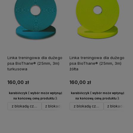
Linka treningowa dla dużego
Linka treningowa dla dużego
psa BioThane® (25mm, 3m)
psa BioThane® (25mm, 3m)
turkusowa
żółta
160,00 zł
160,00 zł
karabińczyk ( wybór może wpłynąć
karabińczyk ( wybór może wpłynąć
na końcową cenę produktu ):
na końcową cenę produktu ):
z blokadą czarny alu
z blokadą srebrny alu
z blokadą czarny alu
w typie Frog do 40 kg czarny
z blokadą sreb
Do koszyka
Do koszyka