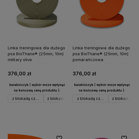
Linka treningowa dla dużego
Linka treningowa dla dużego
psa BioThane® (25mm, 10m)
psa BioThane® (25mm, 10m)
military olive
pomarańczowa
376,00 zł
376,00 zł
karabińczyk ( wybór może wpłynąć
karabińczyk ( wybór może wpłynąć
na końcową cenę produktu ):
na końcową cenę produktu ):
z blokadą czarny alu
z blokadą srebrny alu
z blokadą czarny alu
w typie Frog do 40 kg czarny
z blokadą sreb
Do koszyka
Do koszyka
Do ulubionych
Do ulubi