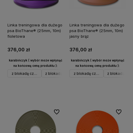
Linka treningowa dla dużego
Linka treningowa dla dużego
psa BioThane® (25mm, 10m)
psa BioThane® (25mm, 10m)
fioletowa
jasny brąz
376,00 zł
376,00 zł
karabińczyk ( wybór może wpłynąć
karabińczyk ( wybór może wpłynąć
na końcową cenę produktu ):
na końcową cenę produktu ):
z blokadą czarny alu
z blokadą srebrny alu
z blokadą czarny alu
w typie Frog do 40 kg czarny
z blokadą sreb
Do koszyka
Do koszyka
Do ulubionych
Do ulubi