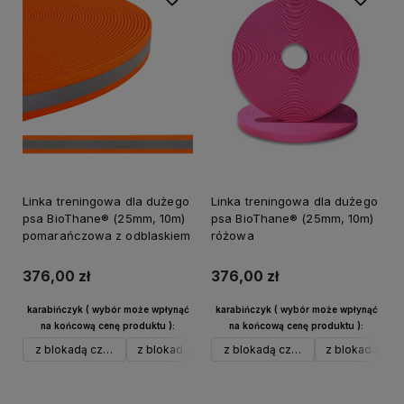
Linka treningowa dla dużego
Linka treningowa dla dużego
psa BioThane® (25mm, 10m)
psa BioThane® (25mm, 10m)
pomarańczowa z odblaskiem
różowa
376,00 zł
376,00 zł
karabińczyk ( wybór może wpłynąć
karabińczyk ( wybór może wpłynąć
na końcową cenę produktu ):
na końcową cenę produktu ):
z blokadą czarny alu
z blokadą srebrny alu
z blokadą czarny alu
w typie Frog do 40 kg czarny
z blokadą sreb