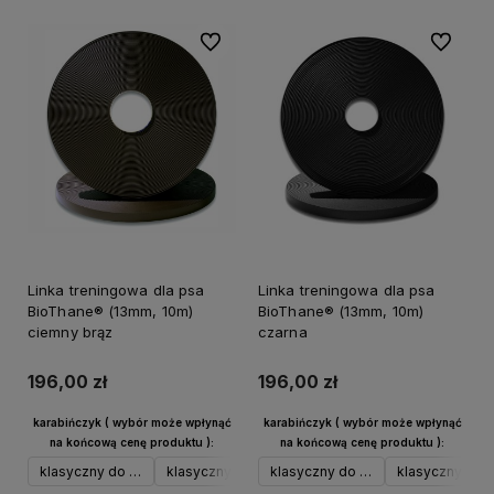
Do ulubionych
Do ulubi
Linka treningowa dla psa
Linka treningowa dla psa
BioThane® (13mm, 10m)
BioThane® (13mm, 10m)
ciemny brąz
czarna
196,00 zł
196,00 zł
karabińczyk ( wybór może wpłynąć
karabińczyk ( wybór może wpłynąć
na końcową cenę produktu ):
na końcową cenę produktu ):
klasyczny do 17 kg srebrny
klasyczny do 17 kg czarny
klasyczny do 17 kg srebrny
klasyczny do 17 kg neo
klasyczny do 1
spustowy d