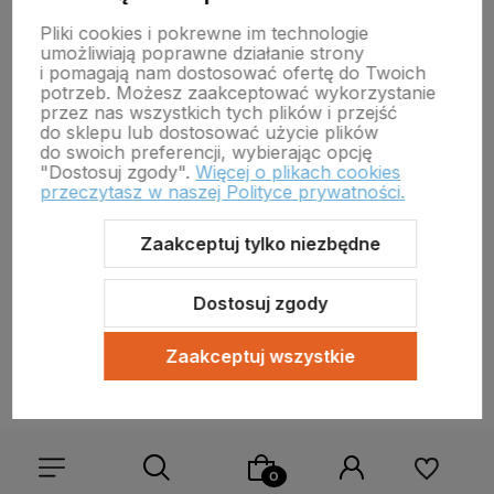
email:
zielonagora.wiw@wet.zgora.pl
Pliki cookies i pokrewne im technologie
GŁÓWNY INSPEKTORAT WETERYNARII
umożliwiają poprawne działanie strony
OBRÓT DETALICZNY PRODUKTAMI OTC NA ODLEGŁOŚĆ
i pomagają nam dostosować ofertę do Twoich
potrzeb. Możesz zaakceptować wykorzystanie
przez nas wszystkich tych plików i przejść
do sklepu lub dostosować użycie plików
do swoich preferencji, wybierając opcję
"Dostosuj zgody".
Więcej o plikach cookies
przeczytasz w naszej Polityce prywatności.
Zaakceptuj tylko niezbędne
Sklep internetowy Shoper Premium
Szablon Shoper Modern 3.0™
od GrowCommerce
Dostosuj zgody
Zaakceptuj wszystkie