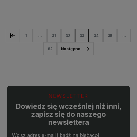
Do koszyka
Do koszyka
1
...
31
32
33
34
35
...
82
NEWSLETTER
Dowiedz się wcześniej niż inni,
zapisz się do naszego
newslettera
Wpisz adres e-mail i bądź na bieżąco!